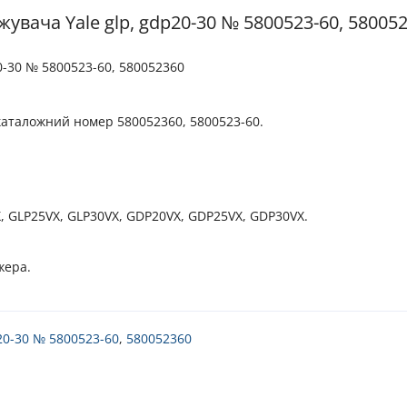
увача Yale glp, gdp20-30 № 5800523-60, 58005
0-30 № 5800523-60, 580052360
каталожний номер 580052360, 5800523-60.
 GLP25VX, GLP30VX, GDP20VX, GDP25VX, GDP30VX.
жера.
0-30 № 5800523-60
,
580052360