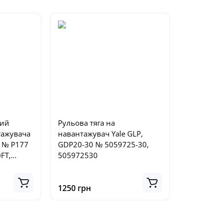
ний
Рульова тяга на
тажувача
навантажувач Yale GLP,
, № P177
GDP20-30 № 5059725-30,
0FT,
505972530
 1536724
1250 грн