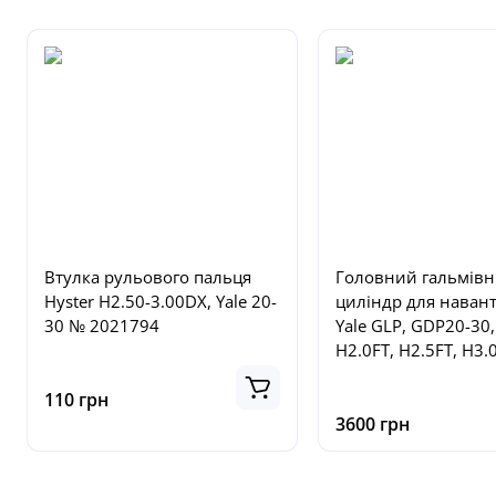
Втулка рульового пальця
Головний гальмів
Hyster H2.50-3.00DX, Yale 20-
циліндр для наван
30 № 2021794
Yale GLP, GDP20-30
H2.0FT, H2.5FT, H3.
H3.5FT, H2.0FTS, №
110 грн
3600 грн