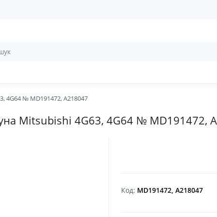
63, 4G64 № MD191472, A218047
гуна Mitsubishi 4G63, 4G64 № MD191472, 
Код:
MD191472, A218047