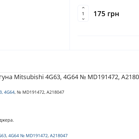
175 грн
гуна Mitsubishi 4G63, 4G64 № MD191472, A218
3, 4G64
, № MD191472, A218047
еджера.
G63
,
4G64 № MD191472
,
A218047