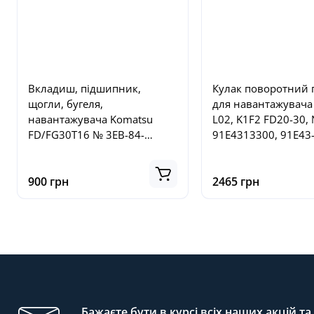
Вкладиш, підшипник,
Кулак поворотний 
щогли, бугеля,
для навантажувача 
навантажувача Komatsu
L02, K1F2 FD20-30,
FD/FG30T16 № 3EB-84-
91E4313300, 91E43
51290, 3EB8451290
900 грн
2465 грн
Бажаєте бути в курсі всіх наших акцій т