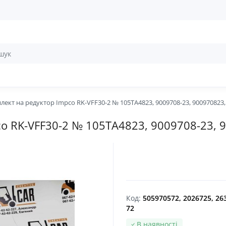
ект на редуктор Impco RK-VFF30-2 № 105ТА4823, 9009708-23, 900970823,
o RK-VFF30-2 № 105ТА4823, 9009708-23, 
Код:
505970572, 2026725, 26
72
В наявності