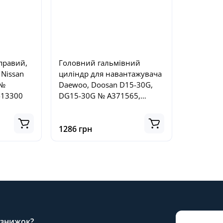
правий,
Головний гальмівний
Nissan
циліндр для навантажувача
 №
Daewoo, Doosan D15-30G,
-13300
DG15-30G № A371565,
А371565
1286 грн
а знижок?