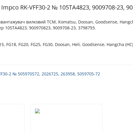
Impco RK-VFF30-2 № 105ТА4823, 9009708-23, 90
антажувач вилковий TCM, Komatsu, Doosan, Goodsense, Hangcha, H
ер 105ТА4823, 900970823, 9009708-23, 3798793.
 FG18, FG20, FG25, FG30, Doosan, Heli, Goodsense, Hangcha (HC),
FF30-2 № 505970572
,
2026725
,
263958
,
5059705-72