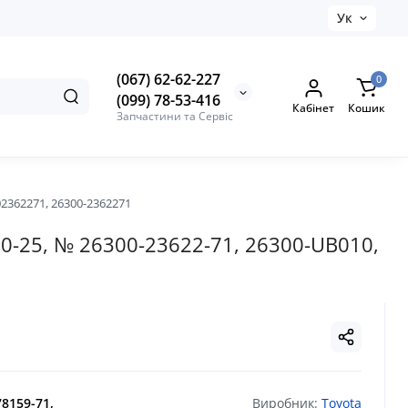
Ук
(067) 62-62-227
0
(099) 78-53-416
Кабінет
Кошик
Запчастини та Сервіс
02362271, 26300-2362271
10-25, № 26300-23622-71, 26300-UB010,
78159-71,
Виробник:
Toyota