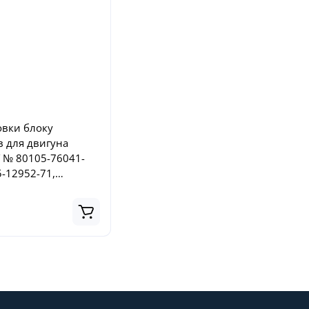
овки блоку
в для двигуна
Y № 80105-76041-
5-12952-71,
04171