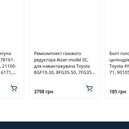
игуна
Ремкомплект газового
Болт гол
-78161-
редуктора Aisan model SC,
циліндрі
, 21100-
для навантажувача Toyota
Toyota 4
16171,
8GF10-30, 8FG35-50, 7FG35-
71, 9010
100781
50, № 04221-20450-71,
8010576
042212045071
3798 грн
185 грн