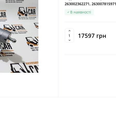
263002362271, 26300781597
В наявності
17597 грн