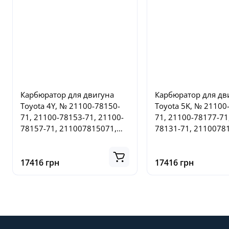
Карбюратор для двигуна
Карбюратор для дв
Toyota 4Y, № 21100-78150-
Toyota 5K, № 21100
71, 21100-78153-71, 21100-
71, 21100-78177-71
78157-71, 211007815071,
78131-71, 2110078
211007815371, 21100781
211007817771, 21
17416 грн
17416 грн