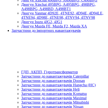
Двигун Xinchai 490BPG, A490BPG, C490BPG
Двигун Xinchai 495BPG, A495BPG, 498BPG,
A498BPG, A498BD, A498BT1
Двигун Yanmar 4D92E, 4TNE92, 4D94E, 4D94LE,
4TNE94, 4D98E, 4TNE98, 4TNV94, 4TNV98
Двигун Isuzu 4JG2, 4JG1
Двигун Mazda FE, Mazda F2, Mazda XA
Запчастини до імпортних навантажувачів
ГДП, АКПП, Гідротрансформатор
Запчастини до навантажувачів Caterpillar
Запчастини до навантажувачів Doosan
Запчастини до навантажувачів Hangcha (HC)
Запчастини до навантажувачів Heli
Запчастини до навантажувачів Komatsu
Запчастини до навантажувачів Maximal
Запчастини до навантажувачів Mitsubishi
Запчастини до навантажувачів Nissan