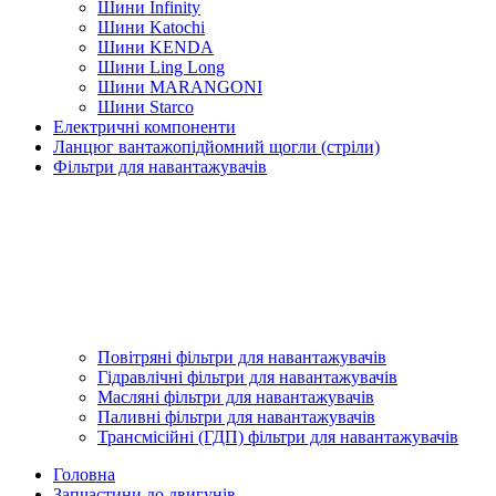
Шини Infinity
Шини Katochi
Шини KENDA
Шини Ling Long
Шини MARANGONI
Шини Starco
Електричні компоненти
Ланцюг вантажопідйомний щогли (стріли)
Фільтри для навантажувачів
Повітряні фільтри для навантажувачів
Гідравлічні фільтри для навантажувачів
Масляні фільтри для навантажувачів
Паливні фільтри для навантажувачів
Трансмісійні (ГДП) фільтри для навантажувачів
Головна
Запчастини до двигунів