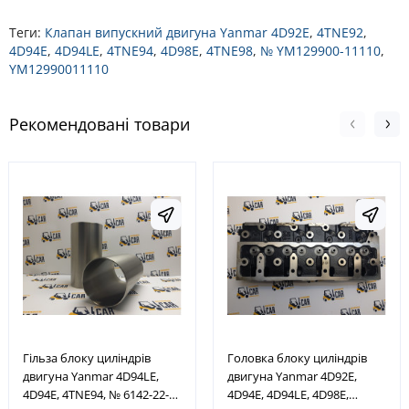
Теги:
Клапан випускний двигуна Yanmar 4D92E
,
4TNE92
,
4D94E
,
4D94LE
,
4TNE94
,
4D98E
,
4TNE98
,
№ YM129900-11110
,
YM12990011110
Рекомендовані товари
Гільза блоку циліндрів
Головка блоку циліндрів
двигуна Yanmar 4D94LE,
двигуна Yanmar 4D92E,
4D94E, 4TNE94, № 6142-22-
4D94E, 4D94LE, 4D98E,