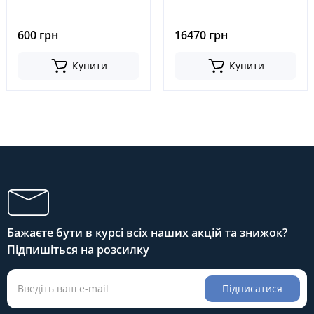
2211, 6144-21-2211,
№YM129931-11000,
6142222211, 6144212211
YM729903-11100,
YM12993111000,
600 грн
16470 грн
YM72990311100
Купити
Купити
Бажаєте бути в курсі всіх наших акцій та знижок?
Підпишіться на розсилку
Підписатися