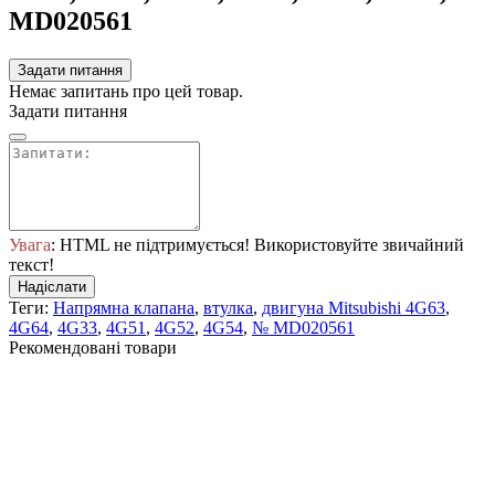
MD020561
Задати питання
Немає запитань про цей товар.
Задати питання
Увага
: HTML не підтримується! Використовуйте звичайний
текст!
Надіслати
Теги:
Напрямна клапана
,
втулка
,
двигуна Mitsubishi 4G63
,
4G64
,
4G33
,
4G51
,
4G52
,
4G54
,
№ MD020561
Рекомендовані товари