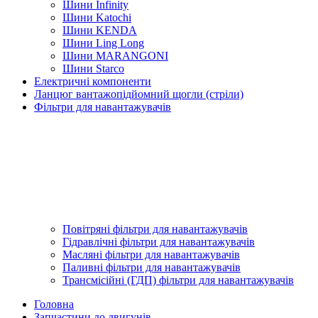
Шини Infinity
Шини Katochi
Шини KENDA
Шини Ling Long
Шини MARANGONI
Шини Starco
Електричні компоненти
Ланцюг вантажопідйомний щогли (стріли)
Фільтри для навантажувачів
Повітряні фільтри для навантажувачів
Гідравлічні фільтри для навантажувачів
Масляні фільтри для навантажувачів
Паливні фільтри для навантажувачів
Трансмісійні (ГДП) фільтри для навантажувачів
Головна
Запчастини до двигунів