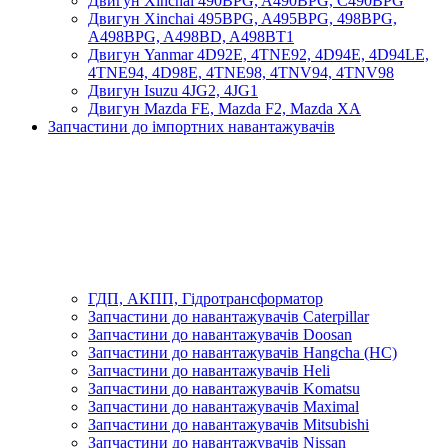
Двигун Xinchai 490BPG, A490BPG, C490BPG
Двигун Xinchai 495BPG, A495BPG, 498BPG,
A498BPG, A498BD, A498BT1
Двигун Yanmar 4D92E, 4TNE92, 4D94E, 4D94LE,
4TNE94, 4D98E, 4TNE98, 4TNV94, 4TNV98
Двигун Isuzu 4JG2, 4JG1
Двигун Mazda FE, Mazda F2, Mazda XA
Запчастини до імпортних навантажувачів
ГДП, АКПП, Гідротрансформатор
Запчастини до навантажувачів Caterpillar
Запчастини до навантажувачів Doosan
Запчастини до навантажувачів Hangcha (HC)
Запчастини до навантажувачів Heli
Запчастини до навантажувачів Komatsu
Запчастини до навантажувачів Maximal
Запчастини до навантажувачів Mitsubishi
Запчастини до навантажувачів Nissan