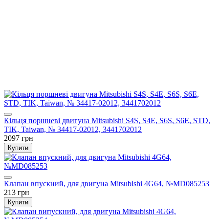
Кільця поршневі двигуна Mitsubishi S4S, S4E, S6S, S6E, STD,
TIK, Taiwan, № 34417-02012, 3441702012
2097 грн
Купити
Клапан впускний, для двигуна Mitsubishi 4G64, №MD085253
213 грн
Купити