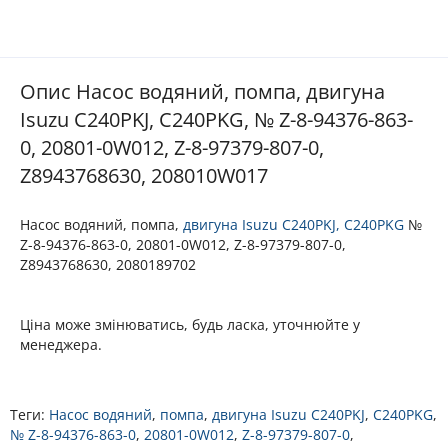
Опис Насос водяний, помпа, двигуна
Isuzu C240PKJ, C240PKG, № Z-8-94376-863-
0, 20801-0W012, Z-8-97379-807-0,
Z8943768630, 208010W017
Насос водяний, помпа,
двигуна
Isuzu C240PKJ, C240PKG
№
Z-8-94376-863-0, 20801-0W012, Z-8-97379-807-0,
Z8943768630, 2080189702
Ціна може змінюватись, будь ласка, уточнюйте у
менеджера.
Теги:
Насос водяний
,
помпа
,
двигуна Isuzu C240PKJ
,
C240PKG
,
№ Z-8-94376-863-0
,
20801-0W012
,
Z-8-97379-807-0
,