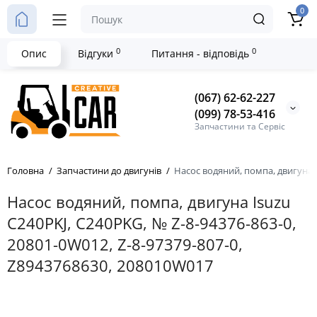
0
0
0
Опис
Відгуки
Питання - відповідь
(067) 62-62-227
(099) 78-53-416
Запчастини та Сервіс
Головна
Запчастини до двигунів
Насос водяний, помпа, двигуна I
Насос водяний, помпа, двигуна Isuzu
C240PKJ, C240PKG, № Z-8-94376-863-0,
20801-0W012, Z-8-97379-807-0,
Z8943768630, 208010W017