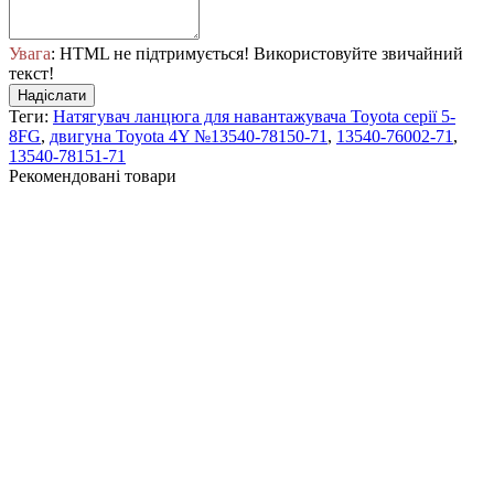
Увага
: HTML не підтримується! Використовуйте звичайний
текст!
Надіслати
Теги:
Натягувач ланцюга для навантажувача Toyota серії 5-
8FG
,
двигуна Toyota 4Y №13540-78150-71
,
13540-76002-71
,
13540-78151-71
Рекомендовані товари