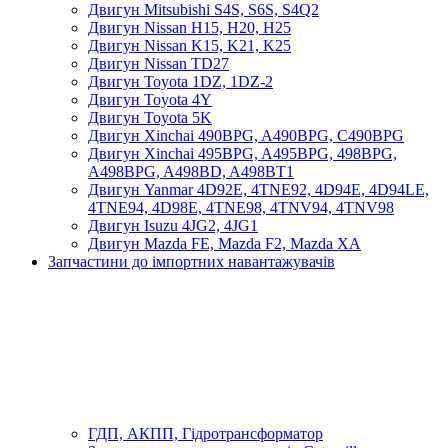
Двигун Mitsubishi S4S, S6S, S4Q2
Двигун Nissan H15, H20, H25
Двигун Nissan K15, K21, K25
Двигун Nissan TD27
Двигун Toyota 1DZ, 1DZ-2
Двигун Toyota 4Y
Двигун Toyota 5K
Двигун Xinchai 490BPG, A490BPG, C490BPG
Двигун Xinchai 495BPG, A495BPG, 498BPG,
A498BPG, A498BD, A498BT1
Двигун Yanmar 4D92E, 4TNE92, 4D94E, 4D94LE,
4TNE94, 4D98E, 4TNE98, 4TNV94, 4TNV98
Двигун Isuzu 4JG2, 4JG1
Двигун Mazda FE, Mazda F2, Mazda XA
Запчастини до імпортних навантажувачів
ГДП, АКПП, Гідротрансформатор