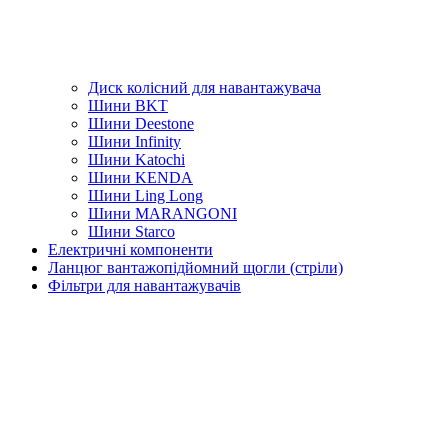
Диск колісний для навантажувача
Шини BKT
Шини Deestone
Шини Infinity
Шини Katochi
Шини KENDA
Шини Ling Long
Шини MARANGONI
Шини Starco
Електричні компоненти
Ланцюг вантажопідйомний щогли (стріли)
Фільтри для навантажувачів