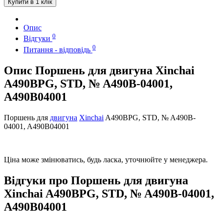
Купити в 1 клік
Опис
0
Відгуки
0
Питання - відповідь
Опис Поршень для двигуна Xinchai
A490BPG, STD, № A490B-04001,
A490B04001
Поршень для
двигуна
Xinchai
A490BPG, STD, № A490B-
04001, A490B04001
Ціна може змінюватись, будь ласка, уточнюйте у менеджера.
Відгуки про Поршень для двигуна
Xinchai A490BPG, STD, № A490B-04001,
A490B04001