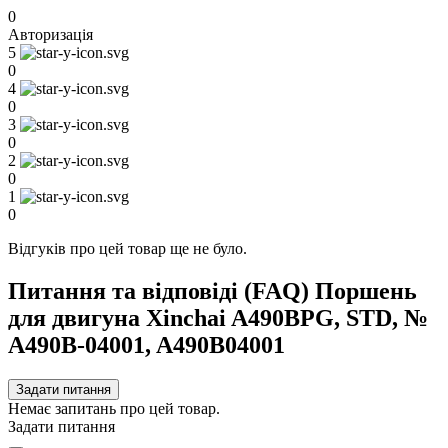
0
Авторизація
5
0
4
0
3
0
2
0
1
0
Відгуків про цей товар ще не було.
Питання та відповіді (FAQ) Поршень
для двигуна Xinchai A490BPG, STD, №
A490B-04001, A490B04001
Задати питання
Немає запитань про цей товар.
Задати питання