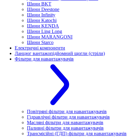
Шини BKT
Шини Deestone
Шини Infinity
Шини Katochi
Шини KENDA
Шини Ling Long
Шини MARANGONI
Шини Starco
Електричні компоненти
Ланцюг вантажопідйомний щогли (стріли)
Фільтри для навантажувачів
Повітряні фільтри для навантажувачів
Гідравлічні фільтри для навантажувачів
Масляні фільтри для навантажувачів
Паливні фільтри для навантажувачів
Трансмісійні (ГДП) фільтри для навантажувачів