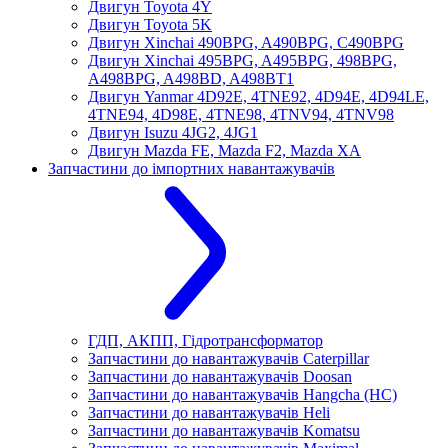
Двигун Toyota 4Y
Двигун Toyota 5K
Двигун Xinchai 490BPG, A490BPG, C490BPG
Двигун Xinchai 495BPG, A495BPG, 498BPG,
A498BPG, A498BD, A498BT1
Двигун Yanmar 4D92E, 4TNE92, 4D94E, 4D94LE,
4TNE94, 4D98E, 4TNE98, 4TNV94, 4TNV98
Двигун Isuzu 4JG2, 4JG1
Двигун Mazda FE, Mazda F2, Mazda XA
Запчастини до імпортних навантажувачів
ГДП, АКПП, Гідротрансформатор
Запчастини до навантажувачів Caterpillar
Запчастини до навантажувачів Doosan
Запчастини до навантажувачів Hangcha (HC)
Запчастини до навантажувачів Heli
Запчастини до навантажувачів Komatsu