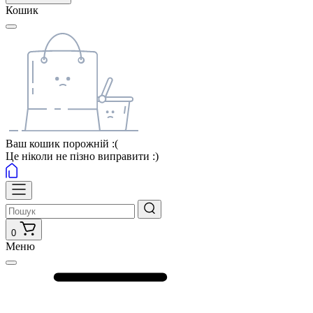
Кошик
Ваш кошик порожній :(
Це ніколи не пізно виправити :)
0
Меню