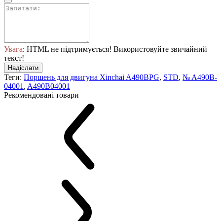
Увага
: HTML не підтримується! Використовуйте звичайний
текст!
Надіслати
Теги:
Поршень для двигуна Xinchai A490BPG
,
STD
,
№ A490B-
04001
,
A490B04001
Рекомендовані товари