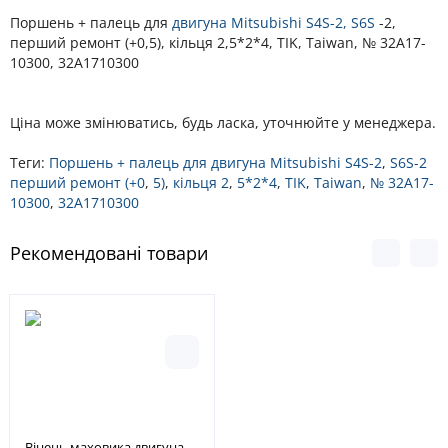
Поршень + палець для
двигуна
Mitsubishi S4S-2, S6S
-2,
перший ремонт (+0,5), кільця 2,5*2*4, TIK, Taiwan, № 32A17-
10300, 32A1710300
Ціна може змінюватись, будь ласка, уточнюйте у менеджера.
Теги:
Поршень + палець для двигуна Mitsubishi S4S-2
,
S6S-2
перший ремонт (+0
,
5)
,
кільця 2
,
5*2*4
,
TIK
,
Taiwan
,
№ 32A17-
10300
,
32A1710300
Рекомендовані товари
Вінець маховика двигуна