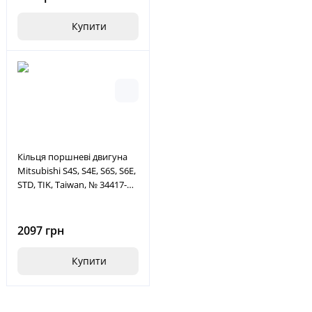
Купити
Кільця поршневі двигуна
Mitsubishi S4S, S4E, S6S, S6E,
STD, TIK, Taiwan, № 34417-
02012, 3441702012
2097 грн
Купити