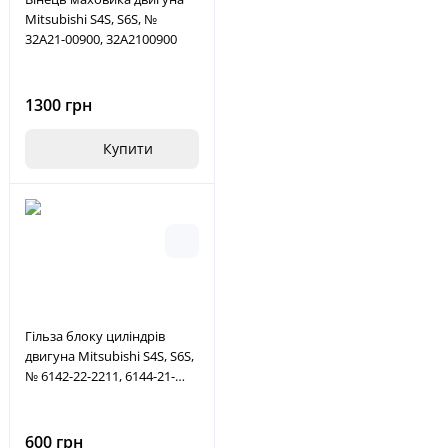
Mitsubishi S4S, S6S, №
32A21-00900, 32A2100900
1300 грн
Купити
Гільза блоку циліндрів
двигуна Mitsubishi S4S, S6S,
№ 6142-22-2211, 6144-21-
2211, 6142222211,
6144212211
600 грн