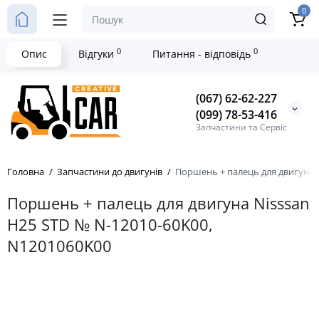
0
0
0
Опис
Відгуки
Питання - відповідь
(067) 62-62-227
(099) 78-53-416
Запчастини та Сервіс
Головна
Запчастини до двигунів
Поршень + палець для двигуна 
Поршень + палець для двигуна Nisssan
H25 STD № N-12010-60K00,
N1201060K00