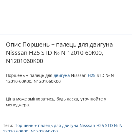
Опис Поршень + палець для двигуна
Nisssan H25 STD № N-12010-60K00,
N1201060K00
Поршень + палець для
двигуна
Nisssan
H25
STD № N-
12010-60K00, N1201060K00
Ціна може змінюватись, будь ласка, уточнюйте у
менеджера.
Теги:
Поршень + палець для двигуна Nisssan H25 STD № N-
12010-60K00
,
N1201060K00