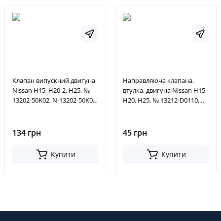
Клапан випускний двигуна
Направляюча клапана,
Nissan H15, H20-2, H25, №
втулка, двигуна Nissan H15,
13202-50K02, N-13202-50K02,
H20, H25, № 13212-D0110,
1320250K02, N1320250K02
13212D0110
134 грн
45 грн
Купити
Купити