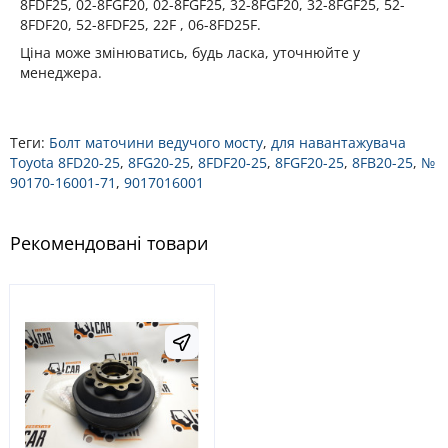
8FDF25, 02-8FGF20, 02-8FGF25, 32-8FGF20, 32-8FGF25, 52-
8FDF20, 52-8FDF25, 22F , 06-8FD25F.
Ціна може змінюватись, будь ласка, уточнюйте у
менеджера.
Теги:
Болт маточини ведучого мосту
,
для навантажувача
Toyota 8FD20-25
,
8FG20-25
,
8FDF20-25
,
8FGF20-25
,
8FB20-25
,
№
90170-16001-71
,
9017016001
Рекомендовані товари