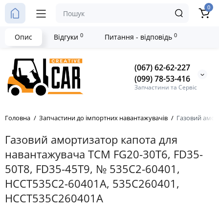
0
0
0
Опис
Відгуки
Питання - відповідь
(067) 62-62-227
(099) 78-53-416
Запчастини та Сервіс
Головна
Запчастини до імпортних навантажувачів
Газовий аморт
Газовий амортизатор капота для
навантажувача TCM FG20-30T6, FD35-
50T8, FD35-45T9, № 535C2-60401,
HCCT535C2-60401A, 535C260401,
HCCT535C260401A