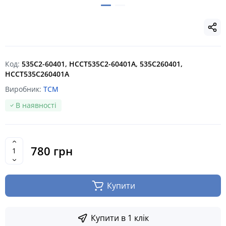
Код:
535C2-60401, HCCT535C2-60401A, 535C260401,
HCCT535C260401A
Виробник:
TCM
В наявності
780 грн
Купити
Купити в 1 клік