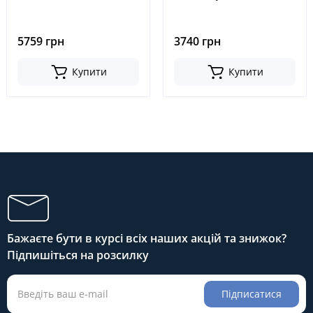
N23100FF110
FG30Z5T6, FB30-6, 7, 8, №
24453-02131, 30CX210001,
2445302131
5759 грн
3740 грн
Купити
Купити
Бажаєте бути в курсі всіх наших акцій та знижок?
Підпишіться на розсилку
Підписатися