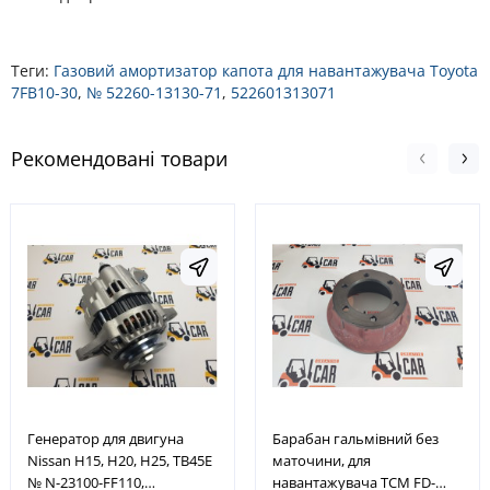
Теги:
Газовий амортизатор капота для навантажувача Toyota
7FB10-30
,
№ 52260-13130-71
,
522601313071
Рекомендовані товари
Генератор для двигуна
Барабан гальмівний без
Nissan H15, H20, H25, TB45E
маточини, для
№ N-23100-FF110,
навантажувача TCM FD-