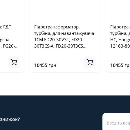
к ГДП
Гідротрансформатор,
Гідротра
турбіна, для навантажувача
турбіна,
gcha
TCM FD20-30V3T, FD20-
HC, Hang
, FG20-
30T3CS-A, FD20-30T3CS
12163-8
0000A
№132Z2-50301
1216380
10455 грн
10455 гр
а знижок?