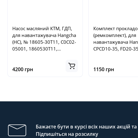
Насос масляний КТМ, ГДП,
Комплект прокладо
для навантажувача Hangcha
(ремкомплект), для
(HC), № 18605-30T11, C0C02-
навантажувача Han
05001, 1860530T11,
CPCD10-35, FD20-35
C0C0205001
35, №A-TK00-102D-
4200 грн
1150 грн
Бажаєте бути в курсі всіх наших акцій т
Підпишіться на розсилку