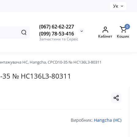
Ук
(067) 62-62-227
0
(099) 78-53-416
Кабінет
Кошик
Запчастини та Сервіс
вантажувача HC, Hangcha, CPCD10-35 № HC136L3-80311
0-35 № HC136L3-80311
Виробник:
Hangcha (HC)