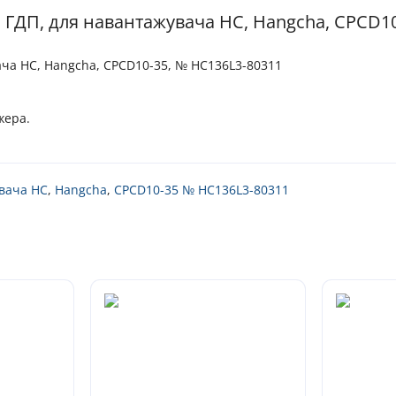
 ГДП, для навантажувача HC, Hangcha, CPCD1
ча HC, Hangcha, CPCD10-35, № HC136L3-80311
жера.
вача HC
,
Hangcha
,
CPCD10-35 № HC136L3-80311