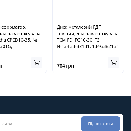
нсформатор,
Диск металевий ГДП
 для навантажувача
товстий, для навантажувача
cha CPCD10-35, №
TCM FD, FG10-30, T3
0301G,
№134G3-82131, 134G382131
301G
н
784 грн
Підписатися