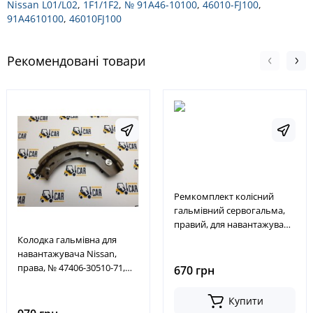
Nissan L01/L02
,
1F1/1F2
,
№ 91A46-10100
,
46010-FJ100
,
91A4610100
,
46010FJ100
Рекомендовані товари
Ремкомплект колісний
гальмівний сервогальма,
правий, для навантажувача
Nissan L02, 20-30, № A-BB03-
Колодка гальмівна для
009B-0189A,
навантажувача Nissan,
ABB03009B0189A
права, № 47406-30510-71,
670 грн
47408-30510-71, 44070-
50H00, 474063051071,
Купити
474083051071, 440