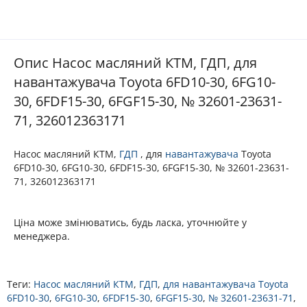
Опис Насос масляний КТМ, ГДП, для
навантажувача Toyota 6FD10-30, 6FG10-
30, 6FDF15-30, 6FGF15-30, № 32601-23631-
71, 326012363171
Насос масляний КТМ,
ГДП
, для
навантажувача
Toyota
6FD10-30, 6FG10-30, 6FDF15-30, 6FGF15-30, № 32601-23631-
71, 326012363171
Ціна може змінюватись, будь ласка, уточнюйте у
менеджера.
Теги:
Насос масляний КТМ
,
ГДП
,
для навантажувача Toyota
6FD10-30
,
6FG10-30
,
6FDF15-30
,
6FGF15-30
,
№ 32601-23631-71
,