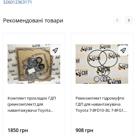
326012363171
Рекомендовані товари
Комплект прокладок ГДП
Ремкомплект гідромуфти
(ремкомплект) для
ГДП для навантажувача
навантажувача Toyota
Toyota 7-8FD10-30, 7-8FG10-
7FD10-30, 7FG10-30, 7FDK20-
30, FDZN20-30, FGZN20-30,
30, 7FGK20-30, 7FDN15-30,
№ A-TF22-203A-0086A,
7FGN15-30, після 11.2002
ATF22203A0086A
1850 грн
908 грн
року випуску, 10 -71, 04321-