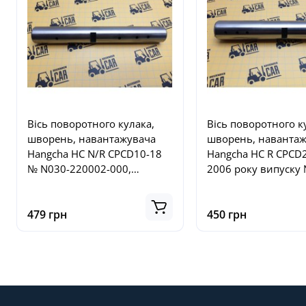
Вісь поворотного кулака,
Вісь поворотного к
шворень, навантажувача
шворень, наванта
Hangcha HC N/R CPCD10-18
Hangcha HC R CPCD
№ N030-220002-000,
2006 року випуску
N030220002000
220001-000,
N163220001000
479 грн
450 грн