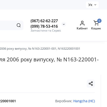
Ук
(067) 62-62-227
0
(099) 78-53-416
Кабінет
Кошик
Запчастини та Сервіс
2006 року випуску, № N163-220001-001, N163220001001
ля 2006 року випуску, № N163-220001-
220001001
Виробник:
Hangcha (HC)