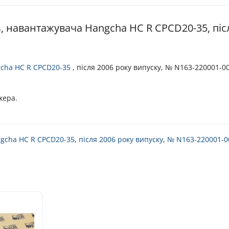
, навантажувача Hangcha HC R CPCD20-35, післ
cha HC R CPCD20-35
, після 2006 року випуску, № N163-220001-0
жера.
gcha HC R CPCD20-35
,
після 2006 року випуску
,
№ N163-220001-0