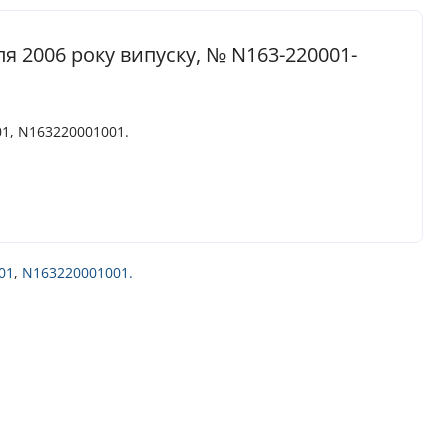
я 2006 року випуску, № N163-220001-
01, N163220001001.
01
,
N163220001001.