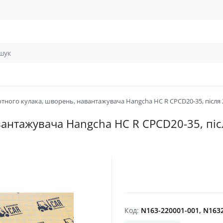
отного кулака, шворень, навантажувача Hangcha HC R CPCD20-35, після 
вантажувача Hangcha HC R CPCD20-35, піс
Код:
N163-220001-001, N163