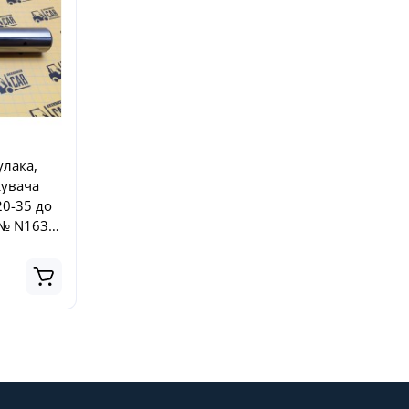
улака,
жувача
20-35 до
 № N163-