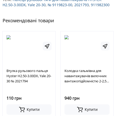
H2.50-3.00DX
,
Yale 20-30
,
№ 9119823-00
,
2021793
,
911982300
Рекомендовані товари
Втулка рульового пальця
Колодка гальмівна для
Hyster H2.50-3.00DX, Yale 20-
навантажувачів вилочних
30 № 2021794
вантажопідйомністю 2-2,5
тонни. ( TCM FD/FG20-
25Z5/T6/T7/T3,
FD/FG30T6/T7, Toyota 3-
110 грн
940 грн
8FD/20-25, 3-8FG20-25, 6-
8FD28-30, 6-8FG28-30, 20-25,
Купити
Купити
CPC20-25, CPD20-25)