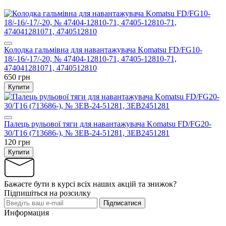
Колодка гальмівна для навантажувача Komatsu FD/FG10-
18/-16/-17/-20, № 47404-12810-71, 47405-12810-71,
474041281071, 4740512810
650 грн
Купити
Палець рульової тяги для навантажувача Komatsu FD/FG20-
30/T16 (713686-), № 3EB-24-51281, 3EB2451281
120 грн
Купити
Бажаєте бути в курсі всіх наших акцій та знижок?
Підпишіться на розсилку
Підписатися
Информация