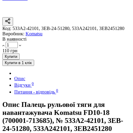
Код:
533A2-42101, 3EB-24-51280, 533A242101, 3EB2451280
Виробник:
Komatsu
В наявності
110 грн
Купити
Купити в 1 клік
Опис
0
Відгуки
0
Питання - відповідь
Опис Палець рульової тяги для
навантажувача Komatsu FD10-18
(700001-713685), № 533A2-42101, 3EB-
24-51280, 533A242101, 3EB2451280