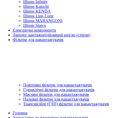
Шини Infinity
Шини Katochi
Шини KENDA
Шини Ling Long
Шини MARANGONI
Шини Starco
Електричні компоненти
Ланцюг вантажопідйомний щогли (стріли)
Фільтри для навантажувачів
Повітряні фільтри для навантажувачів
Гідравлічні фільтри для навантажувачів
Масляні фільтри для навантажувачів
Паливні фільтри для навантажувачів
Трансмісійні (ГДП) фільтри для навантажувачів
Головна
Запчастини до імпортних навантажувачів