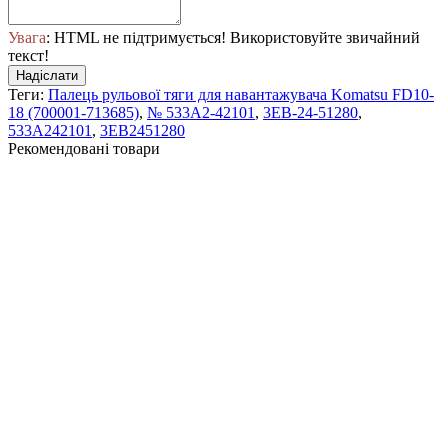
Увага
: HTML не підтримується! Використовуйте звичайний
текст!
Надіслати
Теги:
Палець рульової тяги для навантажувача Komatsu FD10-
18 (700001-713685)
,
№ 533A2-42101
,
3EB-24-51280
,
533A242101
,
3EB2451280
Рекомендовані товари