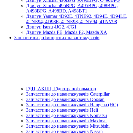
Двигун Xinchai 490BPG, A490BPG, C490BPG
Двигун Xinchai 495BPG, A495BPG, 498BPG,
A498BPG, A498BD, A498BT1
Двигун Yanmar 4D92E, 4TNE92, 4D94E, 4D94LE,
4TNE94, 4D98E, 4TNE98, 4TNV94, 4TNV98
Двигун Isuzu 4JG2, 4JG1
Двигун Mazda FE, Mazda F2, Mazda XA
Запчастини до імпортних навантажувачів
ГДП, АКПП, Гідротрансформатор
Запчастини до навантажувачів Caterpillar
Запчастини до навантажувачів Doosan
Запчастини до навантажувачів Hangcha (HC)
Запчастини до навантажувачів Heli
Запчастини до навантажувачів Komatsu
Запчастини до навантажувачів Maximal
Запчастини до навантажувачів Mitsubishi
Запчастини до навантажувачів Nissan