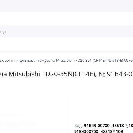
ової тяги для навантажувача Mitsubishi FD20-35N(CF14E), № 91B43-00700
а Mitsubishi FD20-35N(CF14E), № 91B43-0
Код:
91B43-00700, 48513-FJ10
91B4300700, 48513FJ10B