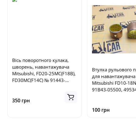
Вісь поворотного кулака,
шворень, навантажувача
Втулка рульового 
Mitsubishi, FD20-25MC(F18B),
для навантажувача
FD30MC(F14C) № 91443-
Mitsubishi FD10-18
20600, 9144320600
91B43-05500, 49534
91B4305500, 49534
350 грн
100 грн