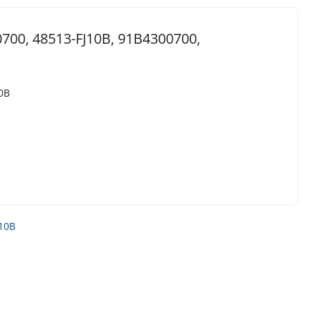
700, 48513-FJ10B, 91B4300700,
0B
10B