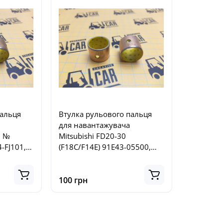
пальця
Втулка рульового пальця
для навантажувача
N №
Mitsubishi FD20-30
-FJ101,
(F18C/F14E) 91E43-05500,
FJ101
49534-FK000, 91E4305500,
49534FK000
100 грн