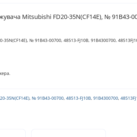
увача Mitsubishi FD20-35N(CF14E), № 91B43-00
0-35N(CF14E), № 91B43-00700, 48513-FJ10B, 91B4300700, 48513FJ1
жера.
20-35N(CF14E)
,
№ 91B43-00700
,
48513-FJ10B
,
91B4300700
,
48513FJ