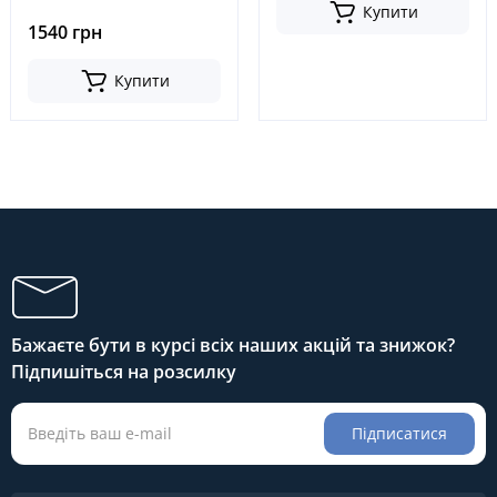
10-11920, 3EB-10-21810,
Купити
3EB1011920, 3EB1021810
1540 грн
Купити
Бажаєте бути в курсі всіх наших акцій та знижок?
Підпишіться на розсилку
Підписатися