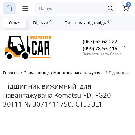
0
0
0
Опис
Відгуки
Питання - відповідь
(067) 62-62-227
(099) 78-53-416
Запчастини та Сервіс
Головна
Запчастини до імпортних навантажувачів
Підшипник ви
Підшипник вижимний, для
навантажувача Komatsu FD, FG20-
30T11 № 3071411750, CT55BL1