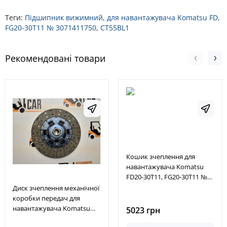
Теги:
Підшипник вижимний
,
для навантажувача Komatsu FD
,
FG20-30T11 № 3071411750
,
CT55BL1
Рекомендовані товари
Кошик зчеплення для
навантажувача Komatsu
FD20-30T11, FG20-30T11 №
3EB1021610, 3EB-10-21610
Диск зчеплення механічної
коробки передач для
навантажувача Komatsu
5023 грн
FD20-30-10, 11, 12, 14, № 3EB-