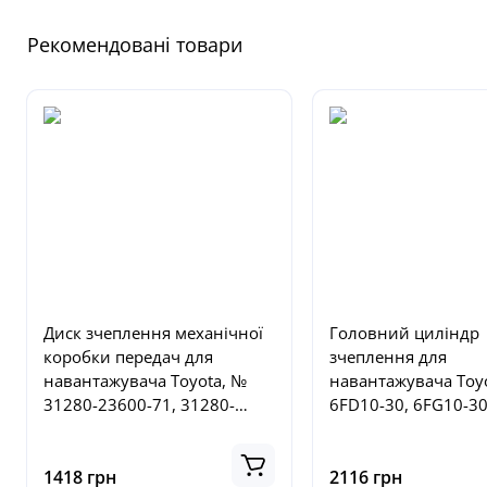
Рекомендовані товари
Диск зчеплення механічної
Головний циліндр
коробки передач для
зчеплення для
навантажувача Toyota, №
навантажувача Toy
31280-23600-71, 31280-
6FD10-30, 6FG10-30
23000-71, 312802360071,
6FDN20-30, № 3141
312802300071
71, 314102360071
1418 грн
2116 грн