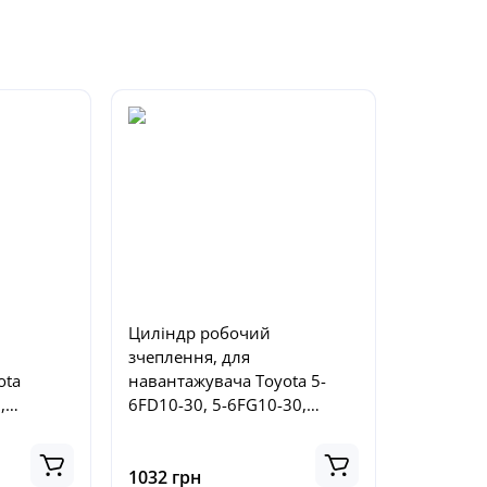
Циліндр робочий
зчеплення, для
ota
навантажувача Toyota 5-
,
6FD10-30, 5-6FG10-30,
0-23600-
5FDF15-18, 5FGF15-18, №
31420-13000-71
1032 грн