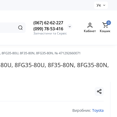
Ук
(067) 62-62-227
0
(099) 78-53-416
Кабінет
Кошик
Запчастини та Сервіс
 8FG35-80U, 8F35-80N, 8FG35-80N, № 471292660071
80U, 8FG35-80U, 8F35-80N, 8FG35-80N,
Виробник:
Toyota