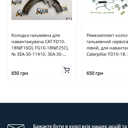
Колодка гальмівна для
Ремкомплект коліс
навантажувача CAT FD10-
гальмівний сервог
18N(F16D), FG10-18N(F25C),
лівий, для наванта
№ 3EA-30-11410, 3EA-30-
Caterpillar FD10-18,
11410, 3EA3011410,
№ A-BB03-002B-054
3EA3011410
ABB03002B0543B
650 грн
650 грн
Бажаєте бути в курсі всіх наших акцій т