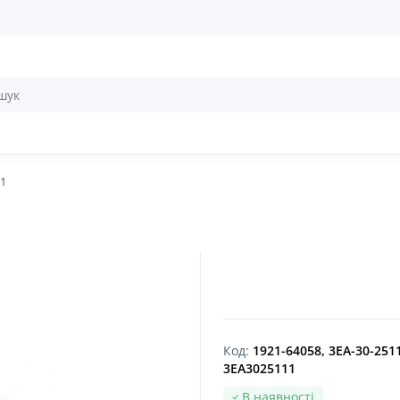
1
Код:
1921-64058, 3EA-30-251
3EA3025111
В наявності