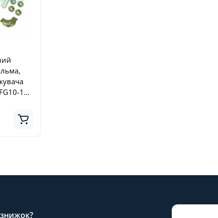
ний
альма,
жувача
 FG10-18,
3B,
а знижок?