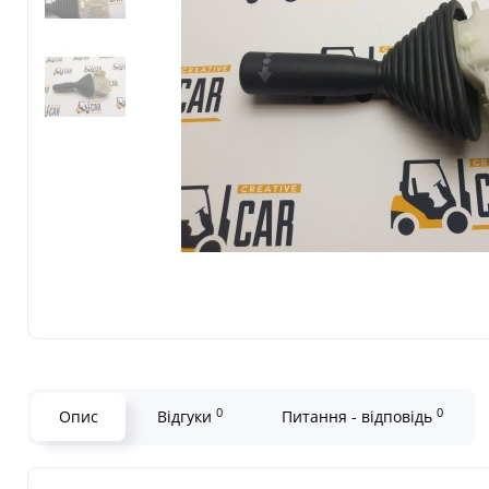
0
0
Опис
Відгуки
Питання - відповідь