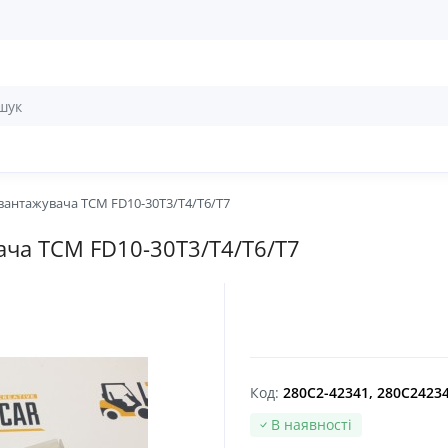
авантажувача TCM FD10-30T3/T4/T6/T7
ача TCM FD10-30T3/T4/T6/T7
Код:
280C2-42341, 280C2423
В наявності