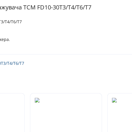
ажувача TCM FD10-30T3/T4/T6/T7
3/T4/T6/T7
жера.
T3/T4/T6/T7