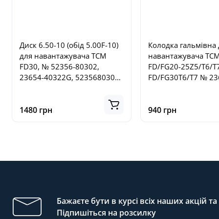
Диск 6.50-10 (обід 5.00F-10)
Колодка гальмівна 
для навантажувача TCM
навантажувача TC
FD30, № 52356-80302,
FD/FG20-25Z5/T6/T7
23654-40322G, 5235680302,
FD/FG30T6/T7 № 23
2365440322G
73021 2255071
1480 грн
940 грн
Бажаєте бути в курсі всіх наших акцій т
Підпишіться на розсилку