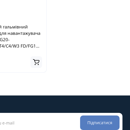
й гальмівний
для навантажувача
G20-
T4/C4/W3 FD/FG10-
3/T14/C14
Підписатися