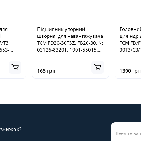
для
Підшипник упорний
Головни
M
шворня, для навантажувача
циліндр 
/T3,
ТСМ FD20-30T3Z, FB20-30, №
TCM FD/F
653-
03126-83201, 1901-55015,
30T3/C3/
0312683201, 190155015
18T13/C1
165 грн
1300 грн
а знижок?