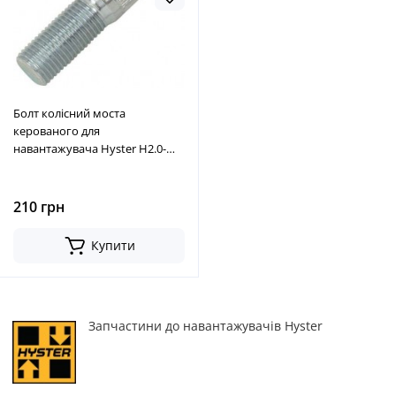
Болт колісний моста
керованого для
навантажувача Hyster H2.0-
H3.2XM, H40FT-70FT, H2.0FT-
H3.5FT № 1502276
210 грн
Купити
Запчастини до навантажувачів Hyster