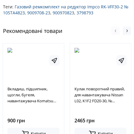
Теги:
Газовий ремкомплект на редуктор Impco RK-VFF30-2 №
105ТА4823
,
9009708-23
,
900970823
,
3798793
Рекомендовані товари
Вкладиш, підшипник,
Кулак поворотний правий,
щогли, бугеля,
для навантажувача Nissan
навантажувача Komatsu
L02, K1F2 FD20-30, №
FD/FG30T16 № 3EB-84-51290,
91E4313300, 91E43-13300
3EB8451290
900 грн
2465 грн
Купити
Купити