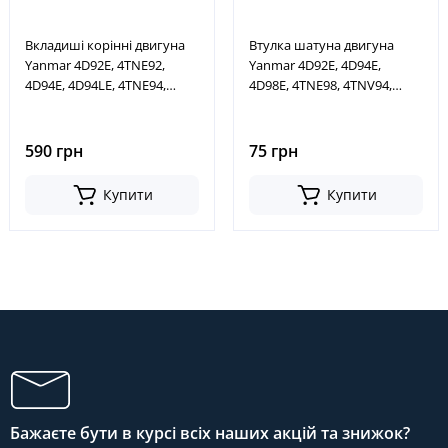
Вкладиші корінні двигуна
Втулка шатуна двигуна
Yanmar 4D92E, 4TNE92,
Yanmar 4D92E, 4D94E,
4D94E, 4D94LE, 4TNE94,
4D98E, 4TNE98, 4TNV94,
4D98E, 4TNE98, 4TNV94,
4TNV98.
4TNV98, +0,25, № YM129900-
023400, YM1
590 грн
75 грн
Купити
Купити
Бажаєте бути в курсі всіх наших акцій та знижок?