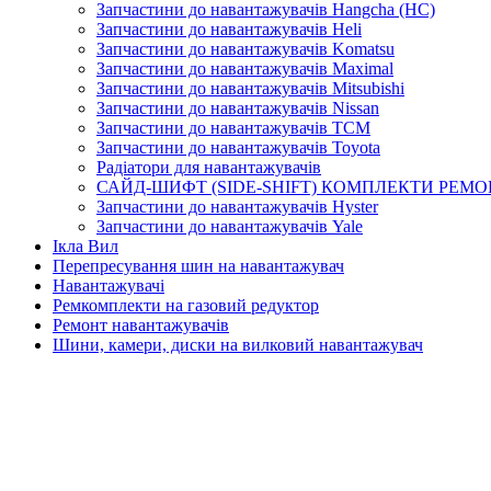
Запчастини до навантажувачів Hangcha (HC)
Запчастини до навантажувачів Heli
Запчастини до навантажувачів Komatsu
Запчастини до навантажувачів Maximal
Запчастини до навантажувачів Mitsubishi
Запчастини до навантажувачів Nissan
Запчастини до навантажувачів TCM
Запчастини до навантажувачів Toyota
Радіатори для навантажувачів
САЙД-ШИФТ (SIDE-SHIFT) КОМПЛЕКТИ РЕМО
Запчастини до навантажувачів Hyster
Запчастини до навантажувачів Yale
Ікла Вил
Перепресування шин на навантажувач
Навантажувачі
Ремкомплекти на газовий редуктор
Ремонт навантажувачів
Шини, камери, диски на вилковий навантажувач