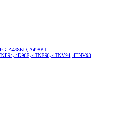
BPG, A498BD, A498BT1
4TNE94, 4D98E, 4TNE98, 4TNV94, 4TNV98