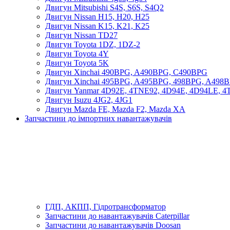
Двигун Mitsubishi S4S, S6S, S4Q2
Двигун Nissan H15, H20, H25
Двигун Nissan K15, K21, K25
Двигун Nissan TD27
Двигун Toyota 1DZ, 1DZ-2
Двигун Toyota 4Y
Двигун Toyota 5K
Двигун Xinchai 490BPG, A490BPG, C490BPG
Двигун Xinchai 495BPG, A495BPG, 498BPG, A498
Двигун Yanmar 4D92E, 4TNE92, 4D94E, 4D94LE, 
Двигун Isuzu 4JG2, 4JG1
Двигун Mazda FE, Mazda F2, Mazda XA
Запчастини до імпортних навантажувачів
ГДП, АКПП, Гідротрансформатор
Запчастини до навантажувачів Caterpillar
Запчастини до навантажувачів Doosan