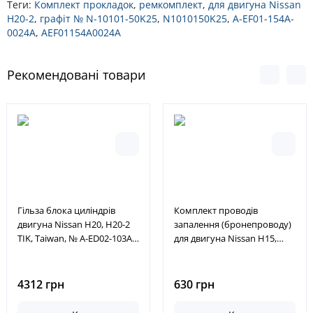
Теги:
Комплект прокладок
,
ремкомплект
,
для двигуна Nissan
H20-2
,
графіт № N-10101-50K25
,
N1010150K25
,
A-EF01-154A-
0024A
,
AEF01154A0024A
Рекомендовані товари
Гільза блока циліндрів
Комплект проводів
двигуна Nissan H20, H20-2
запалення (бронепроводу)
TIK, Taiwan, № A-ED02-103A-
для двигуна Nissan H15,
0012A, AED02103A0012A
H20, H25, № N-22450-50KA0,
N-22440-FU410, 22440-
FU41A, 22440FU41A,
4312 грн
630 грн
N2245050KA0, N2244