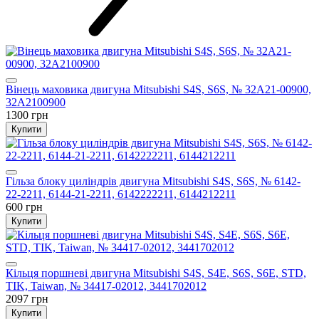
Вінець маховика двигуна Mitsubishi S4S, S6S, № 32A21-00900,
32A2100900
1300 грн
Купити
Гільза блоку циліндрів двигуна Mitsubishi S4S, S6S, № 6142-
22-2211, 6144-21-2211, 6142222211, 6144212211
600 грн
Купити
Кільця поршневі двигуна Mitsubishi S4S, S4E, S6S, S6E, STD,
TIK, Taiwan, № 34417-02012, 3441702012
2097 грн
Купити