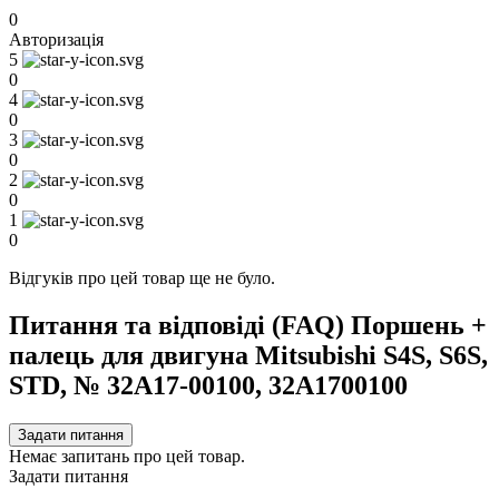
0
Авторизація
5
0
4
0
3
0
2
0
1
0
Відгуків про цей товар ще не було.
Питання та відповіді (FAQ) Поршень +
палець для двигуна Mitsubishi S4S, S6S,
STD, № 32A17-00100, 32A1700100
Задати питання
Немає запитань про цей товар.
Задати питання