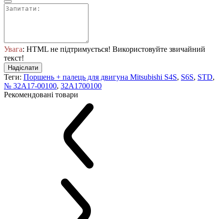
Увага
: HTML не підтримується! Використовуйте звичайний
текст!
Надіслати
Теги:
Поршень + палець для двигуна Mitsubishi S4S
,
S6S
,
STD
,
№ 32A17-00100
,
32A1700100
Рекомендовані товари