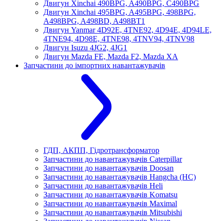
Двигун Xinchai 490BPG, A490BPG, C490BPG
Двигун Xinchai 495BPG, A495BPG, 498BPG,
A498BPG, A498BD, A498BT1
Двигун Yanmar 4D92E, 4TNE92, 4D94E, 4D94LE,
4TNE94, 4D98E, 4TNE98, 4TNV94, 4TNV98
Двигун Isuzu 4JG2, 4JG1
Двигун Mazda FE, Mazda F2, Mazda XA
Запчастини до імпортних навантажувачів
ГДП, АКПП, Гідротрансформатор
Запчастини до навантажувачів Caterpillar
Запчастини до навантажувачів Doosan
Запчастини до навантажувачів Hangcha (HC)
Запчастини до навантажувачів Heli
Запчастини до навантажувачів Komatsu
Запчастини до навантажувачів Maximal
Запчастини до навантажувачів Mitsubishi