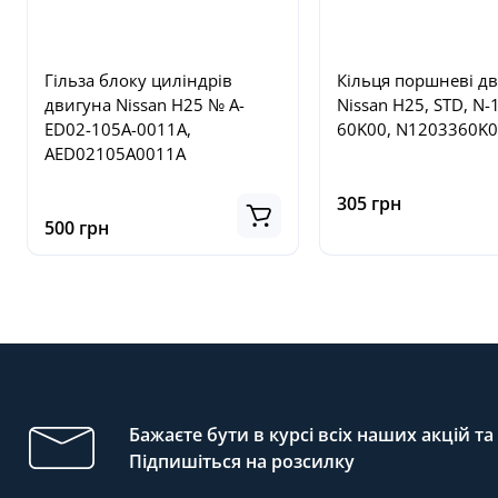
Гільза блоку циліндрів
Кільця поршневі д
двигуна Nissan H25 № A-
Nissan H25, STD, N-
ED02-105A-0011A,
60K00, N1203360K
AED02105A0011A
305 грн
500 грн
Бажаєте бути в курсі всіх наших акцій т
Підпишіться на розсилку