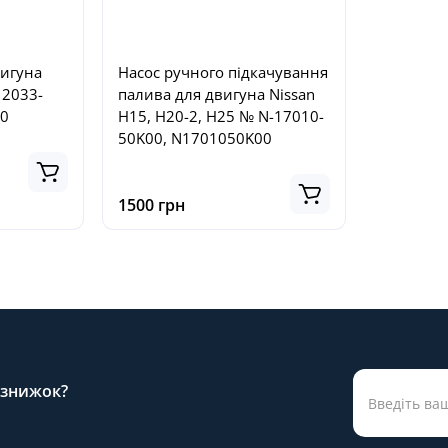
вигуна
Насос ручного підкачування
12033-
палива для двигуна Nissan
00
H15, H20-2, H25 № N-17010-
50K00, N1701050K00
1500 грн
а знижок?