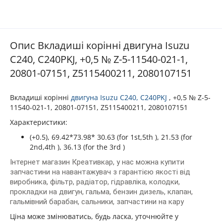
Опис Вкладиші корінні двигуна Isuzu
C240, C240PKJ, +0,5 № Z-5-11540-021-1,
20801-07151, Z5115400211, 2080107151
Вкладиші корінні
двигуна
Isuzu C240, C240PKJ
, +0,5 № Z-5-
11540-021-1, 20801-07151, Z5115400211, 2080107151
Характеристики:
(+0.5), 69.42*73.98* 30.63 (for 1st,5th ), 21.53 (for
2nd,4th ), 36.13 (for the 3rd )
Інтернет магазин Креативкар, у нас можна купити
запчастини на навантажувач з гарантією якості від
виробника, фільтр, радіатор, гідравліка, колодки,
прокладки на двигун, гальма, бензин дизель, клапан,
гальмівний барабан, сальники, запчастини на кару
Ціна може змінюватись, будь ласка, уточнюйте у