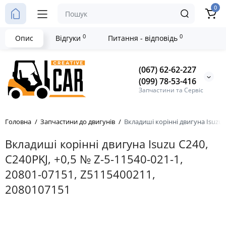
0
0
0
Опис
Відгуки
Питання - відповідь
(067) 62-62-227
(099) 78-53-416
Запчастини та Сервіс
Головна
Запчастини до двигунів
Вкладиші корінні двигуна Isuzu C
Вкладиші корінні двигуна Isuzu C240,
C240PKJ, +0,5 № Z-5-11540-021-1,
20801-07151, Z5115400211,
2080107151