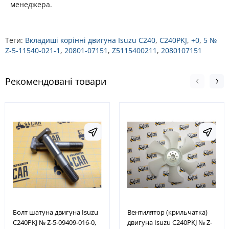
менеджера.
Теги:
Вкладиші корінні двигуна Isuzu C240
,
C240PKJ
,
+0
,
5 №
Z-5-11540-021-1
,
20801-07151
,
Z5115400211
,
2080107151
Рекомендовані товари
Болт шатуна двигуна Isuzu
Вентилятор (крильчатка)
C240PKJ № Z-5-09409-016-0,
двигуна Isuzu C240PKJ № Z-