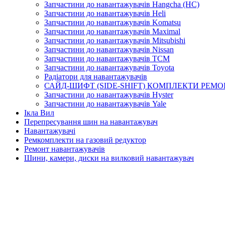
Запчастини до навантажувачів Hangcha (HC)
Запчастини до навантажувачів Heli
Запчастини до навантажувачів Komatsu
Запчастини до навантажувачів Maximal
Запчастини до навантажувачів Mitsubishi
Запчастини до навантажувачів Nissan
Запчастини до навантажувачів TCM
Запчастини до навантажувачів Toyota
Радіатори для навантажувачів
САЙД-ШИФТ (SIDE-SHIFT) КОМПЛЕКТИ РЕМО
Запчастини до навантажувачів Hyster
Запчастини до навантажувачів Yale
Ікла Вил
Перепресування шин на навантажувач
Навантажувачі
Ремкомплекти на газовий редуктор
Ремонт навантажувачів
Шини, камери, диски на вилковий навантажувач