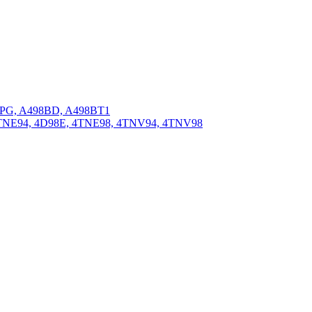
BPG, A498BD, A498BT1
4TNE94, 4D98E, 4TNE98, 4TNV94, 4TNV98