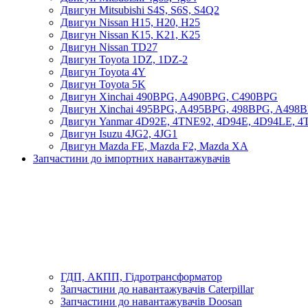
Двигун Mitsubishi S4S, S6S, S4Q2
Двигун Nissan H15, H20, H25
Двигун Nissan K15, K21, K25
Двигун Nissan TD27
Двигун Toyota 1DZ, 1DZ-2
Двигун Toyota 4Y
Двигун Toyota 5K
Двигун Xinchai 490BPG, A490BPG, C490BPG
Двигун Xinchai 495BPG, A495BPG, 498BPG, A498
Двигун Yanmar 4D92E, 4TNE92, 4D94E, 4D94LE, 
Двигун Isuzu 4JG2, 4JG1
Двигун Mazda FE, Mazda F2, Mazda XA
Запчастини до імпортних навантажувачів
ГДП, АКПП, Гідротрансформатор
Запчастини до навантажувачів Caterpillar
Запчастини до навантажувачів Doosan