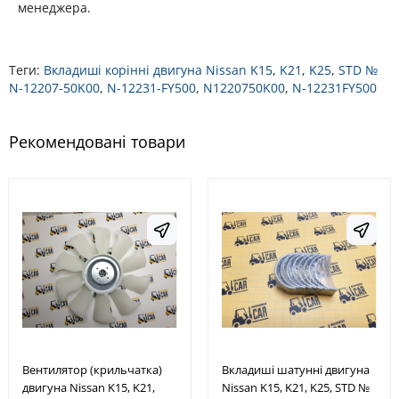
менеджера.
Теги:
Вкладиші корінні двигуна Nissan K15
,
K21
,
K25
,
STD №
N-12207-50K00
,
N-12231-FY500
,
N1220750K00
,
N-12231FY500
Рекомендовані товари
Вентилятор (крильчатка)
Вкладиші шатунні двигуна
двигуна Nissan K15, K21,
Nissan K15, K21, K25, STD №