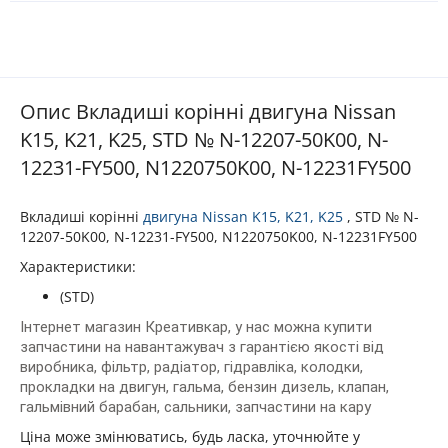
Опис Вкладиші корінні двигуна Nissan
K15, K21, K25, STD № N-12207-50K00, N-
12231-FY500, N1220750K00, N-12231FY500
Вкладиші корінні
двигуна
Nissan K15, K21, K25
, STD № N-
12207-50K00, N-12231-FY500, N1220750K00, N-12231FY500
Характеристики:
(STD)
Інтернет магазин Креативкар, у нас можна купити
запчастини на навантажувач з гарантією якості від
виробника, фільтр, радіатор, гідравліка, колодки,
прокладки на двигун, гальма, бензин дизель, клапан,
гальмівний барабан, сальники, запчастини на кару
Ціна може змінюватись, будь ласка, уточнюйте у