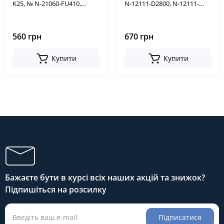
K25, № N-21060-FU410,
N-12111-D2800, N-12111-
21060-GJ00A, N21060FU410,
FY500, N12111D2800,
21060GJ00A
N12111FY500
560 грн
670 грн
Купити
Купити
Бажаєте бути в курсі всіх наших акцій та знижок?
Підпишіться на розсилку
Підписатися