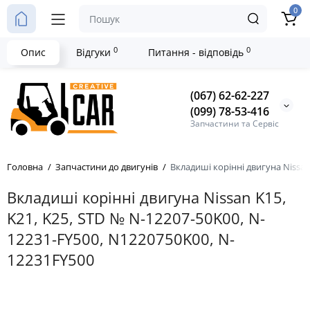
0
0
0
Опис
Відгуки
Питання - відповідь
(067) 62-62-227
(099) 78-53-416
Запчастини та Сервіс
Головна
Запчастини до двигунів
Вкладиші корінні двигуна Nissan
Вкладиші корінні двигуна Nissan K15,
K21, K25, STD № N-12207-50K00, N-
12231-FY500, N1220750K00, N-
12231FY500