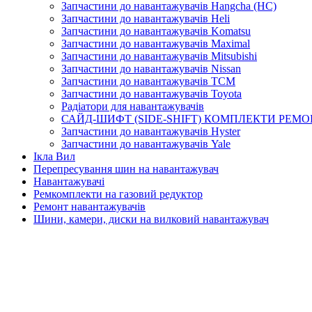
Запчастини до навантажувачів Hangcha (HC)
Запчастини до навантажувачів Heli
Запчастини до навантажувачів Komatsu
Запчастини до навантажувачів Maximal
Запчастини до навантажувачів Mitsubishi
Запчастини до навантажувачів Nissan
Запчастини до навантажувачів TCM
Запчастини до навантажувачів Toyota
Радіатори для навантажувачів
САЙД-ШИФТ (SIDE-SHIFT) КОМПЛЕКТИ РЕМО
Запчастини до навантажувачів Hyster
Запчастини до навантажувачів Yale
Ікла Вил
Перепресування шин на навантажувач
Навантажувачі
Ремкомплекти на газовий редуктор
Ремонт навантажувачів
Шини, камери, диски на вилковий навантажувач