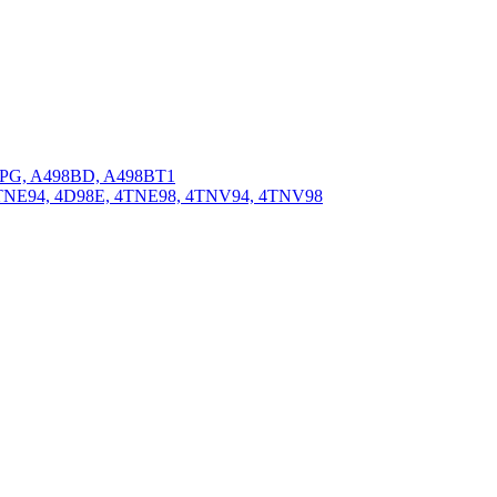
BPG, A498BD, A498BT1
4TNE94, 4D98E, 4TNE98, 4TNV94, 4TNV98