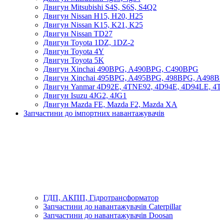
Двигун Mitsubishi S4S, S6S, S4Q2
Двигун Nissan H15, H20, H25
Двигун Nissan K15, K21, K25
Двигун Nissan TD27
Двигун Toyota 1DZ, 1DZ-2
Двигун Toyota 4Y
Двигун Toyota 5K
Двигун Xinchai 490BPG, A490BPG, C490BPG
Двигун Xinchai 495BPG, A495BPG, 498BPG, A498
Двигун Yanmar 4D92E, 4TNE92, 4D94E, 4D94LE, 
Двигун Isuzu 4JG2, 4JG1
Двигун Mazda FE, Mazda F2, Mazda XA
Запчастини до імпортних навантажувачів
ГДП, АКПП, Гідротрансформатор
Запчастини до навантажувачів Caterpillar
Запчастини до навантажувачів Doosan