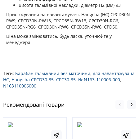
Висота гальмівної накладки, діаметр H2 (мм) 93
Пристосування на навантажувачі: Hangcha (HC) CPCD30N-
RW9, CPCD30N-RW13, CPCD35N-RW13, CPCD30N-RG6,
CPCD35N-RG6, CPCD30N-RW6, CPCD35N-RW6, CPD50.
Ціна може змінюватись, будь ласка, уточнюйте у
менеджера.
Теги:
Барабан гальмівний без маточини
,
для навантажувача
HC
,
Hangcha CPCD30-35
,
CPC30-35
,
№ N163-110006-000
,
N163110006000
Рекомендовані товари