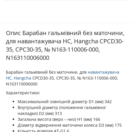
Опис Барабан гальмівний без маточини,
для навантажувача HC, Hangcha CPCD30-
35, CPC30-35, № N163-110006-000,
N163110006000
Барабан гальмівний без маточини, для
навантажувача
HC, Hangcha
CPCD30-35, CPC30-35, № N163-110006-000,
N163110006000
Характеристики:
Максимальний зовнішній діаметр D1 (мм) 342
Внутрішній діаметр (положення гальмівної
накладки) D2 (мм) 313
Загальна висота (верх – низ) H1 (мм) 166
Діаметр відвернення маточини колеса D3 (мм) 175
Кількість відвірів AT-G1 6