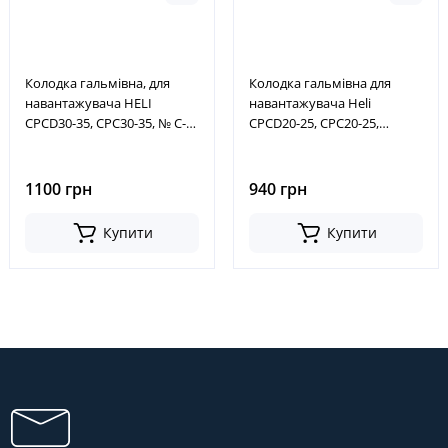
Колодка гальмівна, для
Колодка гальмівна для
навантажувача HELI
навантажувача Heli
CPCD30-35, CPC30-35, № C-
CPCD20-25, CPC20-25,
K2-11246-83011, C-K2-11242-
CPD20-25 № 23653-73021,
83010, CK21124683011,
COQ01-23201, 40229-25T11,
CK21124283010
2365373021, COQ012322
1100 грн
940 грн
Купити
Купити