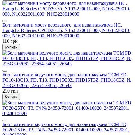
Болт маточини мосту керованого, для навантажувача HC,
Hangcha R Series CPCD20-35, N163-220011-000, N163-220010-
000, N163220011000, N163220010000
110 грн
Купити
Болт маточини ведучого мосту, для навантажувача TCM FD,
FG10-18C13, FD, T13, FHD15C3Z, FHD15T3Z, FHD18C3Z, №
216G3-02061, 23654-34051, 26543
210 грн
Купити
Болт маточини ведучого мосту, для навантажувача TCM FD,
FG20-25T6, T3, T4 № 24353-72001, 01400-10020, 2435372001,