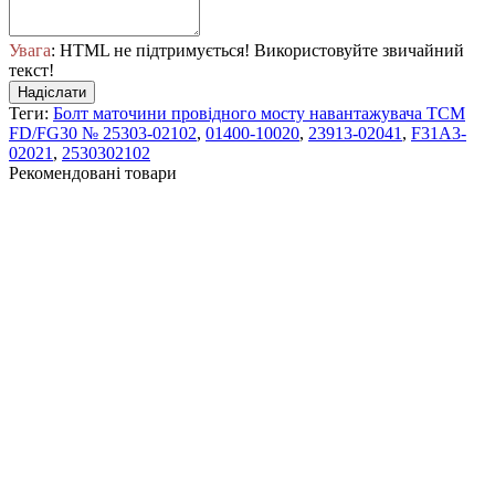
Увага
: HTML не підтримується! Використовуйте звичайний
текст!
Надіслати
Теги:
Болт маточини провідного мосту навантажувача TCM
FD/FG30 № 25303-02102
,
01400-10020
,
23913-02041
,
F31A3-
02021
,
2530302102
Рекомендовані товари