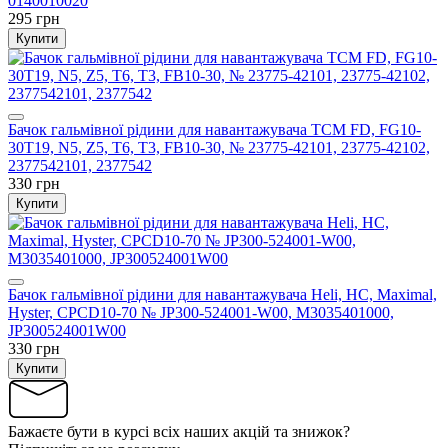
0140010020
295 грн
Купити
Бачок гальмівної рідини для навантажувача TCM FD, FG10-
30T19, N5, Z5, T6, T3, FB10-30, № 23775-42101, 23775-42102,
2377542101, 2377542
330 грн
Купити
Бачок гальмівної рідини для навантажувача Heli, HC, Maximal,
Hyster, CPCD10-70 № JP300-524001-W00, M3035401000,
JP300524001W00
330 грн
Купити
Бажаєте бути в курсі всіх наших акцій та знижок?