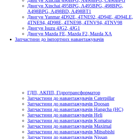
Двигун Xinchai 490BPG, A490BPG, C490BPG
Двигун Xinchai 495BPG, A495BPG, 498BPG,
A498BPG, A498BD, A498BT1
Двигун Yanmar 4D92E, 4TNE92, 4D94E, 4D94LE,
4TNE94, 4D98E, 4TNE98, 4TNV94, 4TNV98
Двигун Isuzu 4JG2, 4JG1
Двигун Mazda FE, Mazda F2, Mazda XA
Запчастини до імпортних навантажувачів
ГДП, АКПП, Гідротрансформатор
Запчастини до навантажувачів Caterpillar
Запчастини до навантажувачів Doosan
Запчастини до навантажувачів Hangcha (HC)
Запчастини до навантажувачів Heli
Запчастини до навантажувачів Komatsu
Запчастини до навантажувачів Maximal
Запчастини до навантажувачів Mitsubishi
Запчастини до навантажувачів Nissan