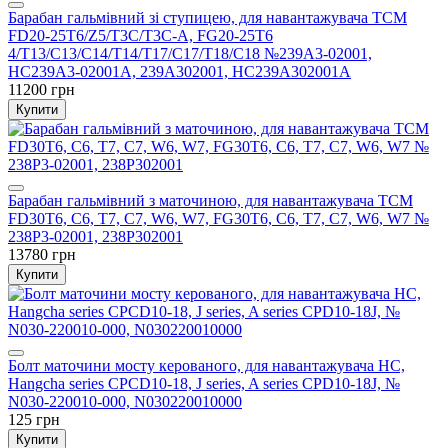
Барабан гальмівний зі ступицею, для навантажувача TCM
FD20-25T6/Z5/T3C/T3C-A, FG20-25T6
4/T13/C13/C14/T14/T17/C17/T18/C18 №239A3-02001,
HC239A3-02001A, 239A302001, HC239A302001A
11200 грн
Купити
Барабан гальмівний з маточиною, для навантажувача TCM
FD30T6, C6, T7, C7, W6, W7, FG30T6, C6, T7, C7, W6, W7 №
238P3-02001, 238P302001
13780 грн
Купити
Болт маточини мосту керованого, для навантажувача HC,
Hangcha series CPCD10-18, J series, A series CPD10-18J, №
N030-220010-000, N030220010000
125 грн
Купити