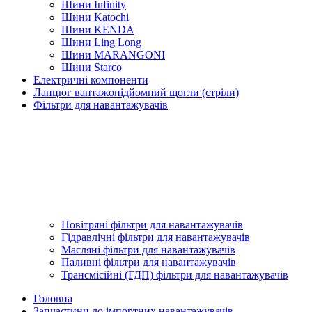
Шини Infinity
Шини Katochi
Шини KENDA
Шини Ling Long
Шини MARANGONI
Шини Starco
Електричні компоненти
Ланцюг вантажопідйомний щогли (стріли)
Фільтри для навантажувачів
Повітряні фільтри для навантажувачів
Гідравлічні фільтри для навантажувачів
Масляні фільтри для навантажувачів
Паливні фільтри для навантажувачів
Трансмісійні (ГДП) фільтри для навантажувачів
Головна
Запчастини до імпортних навантажувачів