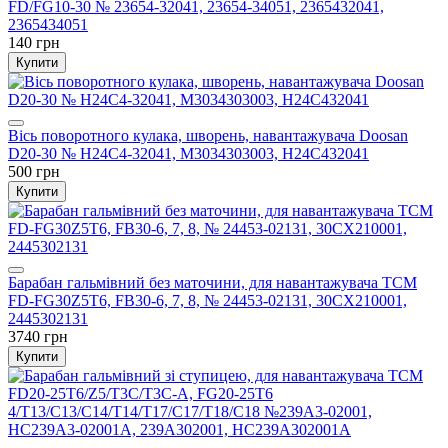
FD/FG10-30 № 23654-32041, 23654-34051, 2365432041,
2365434051
140 грн
Купити
Вісь поворотного кулака, шворень, навантажувача Doosan
D20-30 № H24C4-32041, M3034303003, H24C432041
500 грн
Купити
Барабан гальмівний без маточини, для навантажувача TCM
FD-FG30Z5T6, FB30-6, 7, 8, № 24453-02131, 30CX210001,
2445302131
3740 грн
Купити