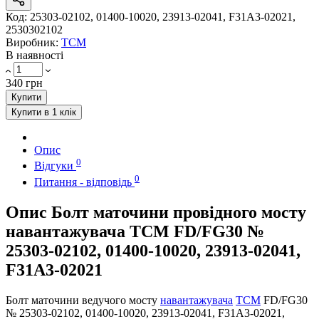
Код:
25303-02102, 01400-10020, 23913-02041, F31A3-02021,
2530302102
Виробник:
TCM
В наявності
340 грн
Купити
Купити в 1 клік
Опис
0
Відгуки
0
Питання - відповідь
Опис Болт маточини провідного мосту
навантажувача TCM FD/FG30 №
25303-02102, 01400-10020, 23913-02041,
F31A3-02021
Болт маточини ведучого мосту
навантажувача
TCM
FD/FG30
№ 25303-02102, 01400-10020, 23913-02041, F31A3-02021,