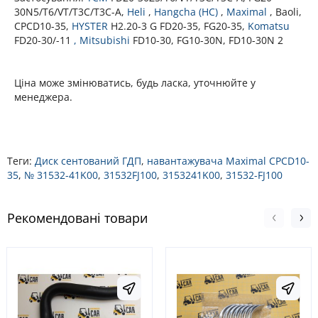
30N5/T6/VT/T3C/T3C-A,
Heli
,
Hangcha (HC)
,
Maximal
, Baoli,
CPCD10-35,
HYSTER
H2.20-3 G FD20-35, FG20-35,
Komatsu
FD20-30/-11
,
Mitsubishi
FD10-30, FG10-30N, FD10-30N 2
Ціна може змінюватись, будь ласка, уточнюйте у
менеджера.
Теги:
Диск сентований ГДП
,
навантажувача Maximal CPCD10-
35
,
№ 31532-41K00
,
31532FJ100
,
3153241K00
,
31532-FJ100
Рекомендовані товари