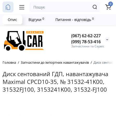
0
0
0
Опис
Відгуки
Питання - відповідь
(067) 62-62-227
(099) 78-53-416
Запчастини та Сервіс
Головна
Запчастини до імпортних навантажувачів
Диск сентован
Диск сентований ГДП, навантажувача
Maximal CPCD10-35, № 31532-41K00,
31532FJ100, 3153241K00, 31532-FJ100