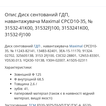
Опис Диск сентований ГДП,
навантажувача Maximal CPCD10-35, №
31532-41K00, 31532FJ100, 3153241K00,
31532-FJ100
Диск сентований
ГДП
, навантажувача
Maximal
CPCD10-
35, № 11243-82141, 134B3-82401, 3EA-15-11170, 91324-
02702, 32560513B, 3153 2FJ100, C0C02-28801, 12N53-83301,
YDS30.013, YQX30-1013B, Y30H-02007, A15D5-02311
Характеристики:
Зовнішній Φ 125
Φ внутрішній 68,5
Товщина 2,6 /
зубів: 41,
паперовий матеріал (також є в наявності мідний
матеріал, вищої якості)
Застосування:
TCM
FD20-30Z5/T6/VT/T3C/T3C-A, FG20-