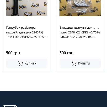
Патрубок радіатора
Вкладиші шатунні двигуна
верхній, двигуна C240PKJ
Isuzu C240, C240PKJ, +0,75 №
TCM FD20-30T3Z № 22U52-
Z-8-94163-175-0, 20801-
12001, 22U5212001
07641, Z8941631750,
2080107641
500 грн
500 грн
Купити
Купити