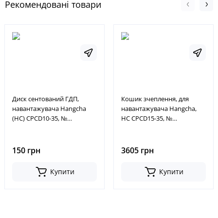
Рекомендовані товари
Диск сентований ГДП,
Кошик зчеплення, для
навантажувача Hangcha
навантажувача Hangcha,
(HC) CPCD10-35, №
HC CPCD15-35, №
32560513B, 31532-40K00,
N150122000000, N150-
32560-513B, 3153240K00
122000-000
150 грн
3605 грн
Купити
Купити