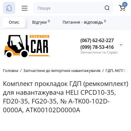
0
0
0
Опис
Відгуки
Питання - відповідь
(067) 62-62-227
(099) 78-53-416
Запчастини та Сервіс
Головна
Запчастини до імпортних навантажувачів
ГДП, АКПП, Г
Комплект прокладок ГДП (ремкомплект)
для навантажувача HELI CPCD10-35,
FD20-35, FG20-35, № A-TK00-102D-
0000A, ATK00102D0000A