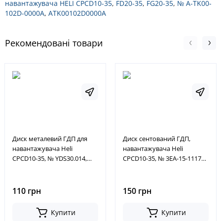
навантажувача HELI CPCD10-35
,
FD20-35
,
FG20-35
,
№ A-TK00-
102D-0000A
,
ATK00102D0000A
Рекомендовані товари
Диск металевий ГДП для
Диск сентований ГДП,
навантажувача Heli
навантажувача Heli
CPCD10-35, № YDS30.014,
CPCD10-35, № 3EA-15-11170,
Y30H-02008, YDS30014,
91324-02702, 3EA1511170,
Y30H02008
9132402702
110 грн
150 грн
Купити
Купити