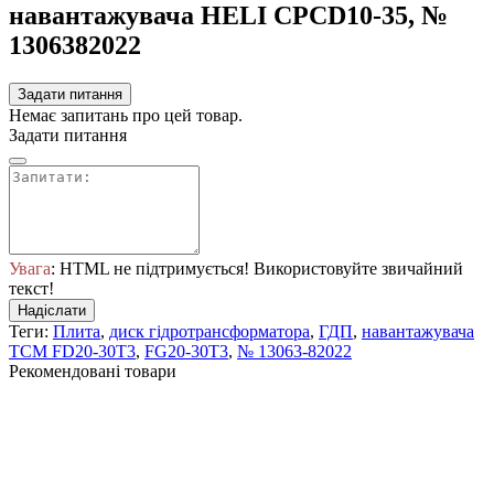
навантажувача HELI CPCD10-35, №
1306382022
Задати питання
Немає запитань про цей товар.
Задати питання
Увага
: HTML не підтримується! Використовуйте звичайний
текст!
Надіслати
Теги:
Плита
,
диск гідротрансформатора
,
ГДП
,
навантажувача
TCM FD20-30T3
,
FG20-30T3
,
№ 13063-82022
Рекомендовані товари