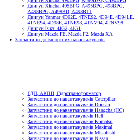
Двигун Xinchai 490BPG, A490BPG, C490BPG
Двигун Xinchai 495BPG, A495BPG, 498BPG,
A498BPG, A498BD, A498BT1
Двигун Yanmar 4D92E, 4TNE92, 4D94E, 4D94LE,
4TNE94, 4D98E, 4TNE98, 4TNV94, 4TNV98
Двигун Isuzu 4JG2, 4JG1
Двигун Mazda FE, Mazda F2, Mazda XA
Запчастини до імпортних навантажувачів
ГДП, АКПП, Гідротрансформатор
Запчастини до навантажувачів Caterpillar
Запчастини до навантажувачів Doosan
Запчастини до навантажувачів Hangcha (HC)
Запчастини до навантажувачів Heli
Запчастини до навантажувачів Komatsu
Запчастини до навантажувачів Maximal
Запчастини до навантажувачів Mitsubishi
Запчастини до навантажувачів Nissan