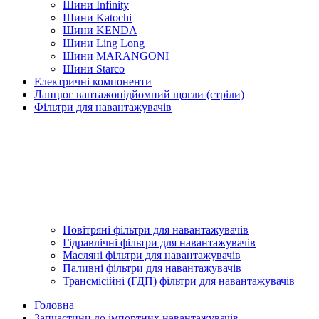
Шини Infinity
Шини Katochi
Шини KENDA
Шини Ling Long
Шини MARANGONI
Шини Starco
Електричні компоненти
Ланцюг вантажопідйомний щогли (стріли)
Фільтри для навантажувачів
Повітряні фільтри для навантажувачів
Гідравлічні фільтри для навантажувачів
Масляні фільтри для навантажувачів
Паливні фільтри для навантажувачів
Трансмісійні (ГДП) фільтри для навантажувачів
Головна
Запчастини до імпортних навантажувачів