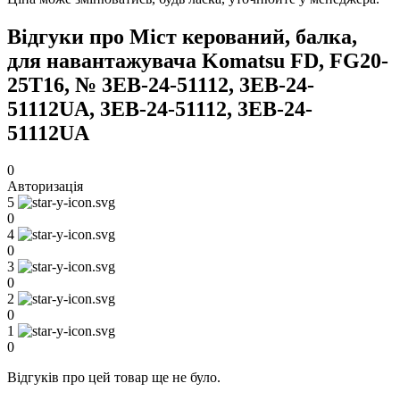
Відгуки про Міст керований, балка,
для навантажувача Komatsu FD, FG20-
25T16, № 3EB-24-51112, 3EB-24-
51112UA, 3EB-24-51112, 3EB-24-
51112UA
0
Авторизація
5
0
4
0
3
0
2
0
1
0
Відгуків про цей товар ще не було.