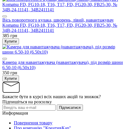
Вісь поворотного кулака, шворень, лівий, навантажувач
Komatsu FD, FG10-18, T16, T17, FD, FG20-30, FB25-30, №
34B-24-11141, 34B2411141
385 грн
Купити
Камера для навантажувача (навантажувача), під розмір шини
6.50-10 (6.50х10)
350 грн
Купити
Бажаєте бути в курсі всіх наших акцій та знижок?
Підпишіться на розсилку
Підписатися
Информация
Повернення товару
Про компанію "КреативКар"