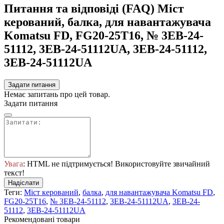
Питання та відповіді (FAQ) Міст
керований, балка, для навантажувача
Komatsu FD, FG20-25T16, № 3EB-24-
51112, 3EB-24-51112UA, 3EB-24-51112,
3EB-24-51112UA
Задати питання
Немає запитань про цей товар.
Задати питання
Увага
: HTML не підтримується! Використовуйте звичайний
текст!
Надіслати
Теги:
Міст керований
,
балка
,
для навантажувача Komatsu FD
,
FG20-25T16
,
№ 3EB-24-51112
,
3EB-24-51112UA
,
3EB-24-
51112
,
3EB-24-51112UA
Рекомендовані товари