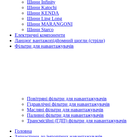
Шини Infinity
Шини Katochi
Шини KENDA
Шини Ling Long
Шини MARANGONI
Шини Starco
Електричні компоненти
Ланцюг вантажопідйомний щогли (стріли)
Фільтри для навантажувачів
Повітряні фільтри для навантажувачів
Гідравлічні фільтри для навантажувачів
Масляні фільтри для навантажувачів
Паливні фільтри для навантажувачів
Трансмісійні (ГДП) фільтри для навантажувачів
Головна
Запчастини до імпортних навантажувачів