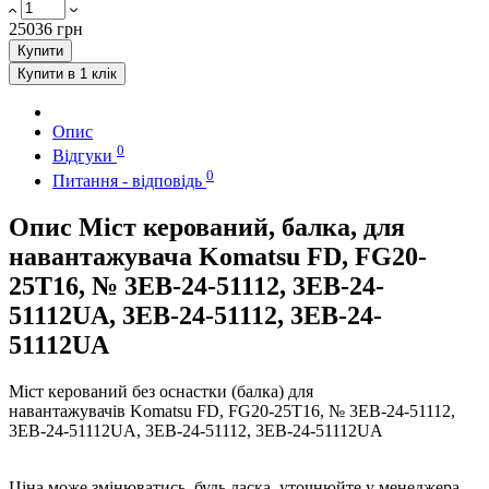
25036 грн
Купити
Купити в 1 клік
Опис
0
Відгуки
0
Питання - відповідь
Опис Міст керований, балка, для
навантажувача Komatsu FD, FG20-
25T16, № 3EB-24-51112, 3EB-24-
51112UA, 3EB-24-51112, 3EB-24-
51112UA
Міст керований без оснастки (балка) для
навантажувачів Komatsu FD, FG20-25T16, № 3EB-24-51112,
3EB-24-51112UA, 3EB-24-51112, 3EB-24-51112UA
Ціна може змінюватись, будь ласка, уточнюйте у менеджера.