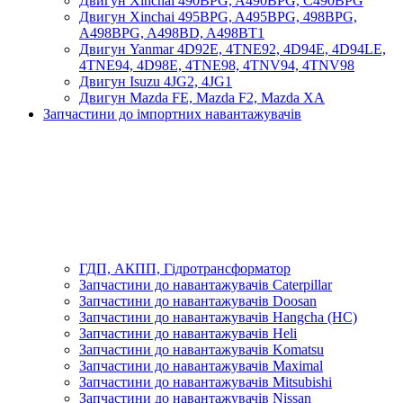
Двигун Xinchai 490BPG, A490BPG, C490BPG
Двигун Xinchai 495BPG, A495BPG, 498BPG,
A498BPG, A498BD, A498BT1
Двигун Yanmar 4D92E, 4TNE92, 4D94E, 4D94LE,
4TNE94, 4D98E, 4TNE98, 4TNV94, 4TNV98
Двигун Isuzu 4JG2, 4JG1
Двигун Mazda FE, Mazda F2, Mazda XA
Запчастини до імпортних навантажувачів
ГДП, АКПП, Гідротрансформатор
Запчастини до навантажувачів Caterpillar
Запчастини до навантажувачів Doosan
Запчастини до навантажувачів Hangcha (HC)
Запчастини до навантажувачів Heli
Запчастини до навантажувачів Komatsu
Запчастини до навантажувачів Maximal
Запчастини до навантажувачів Mitsubishi
Запчастини до навантажувачів Nissan