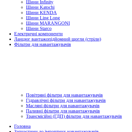
Шини Infinity
Шини Katochi
Шини KENDA
Шини Ling Long
Шини MARANGONI
Шини Starco
Електричні компоненти
Ланцюг вантажопідйомний щогли (стріли)
Фільтри для навантажувачів
Повітряні фільтри для навантажувачів
Гідравлічні фільтри для навантажувачів
Масляні фільтри для навантажувачів
Паливні фільтри для навантажувачів
Трансмісійні (ГДП) фільтри для навантажувачів
Головна
Запчастини до імпортних навантажувачів