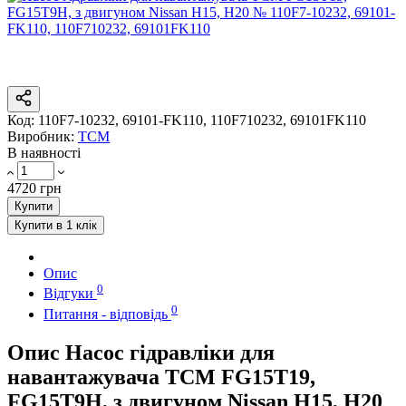
Код:
110F7-10232, 69101-FK110, 110F710232, 69101FK110
Виробник:
TCM
В наявності
4720 грн
Купити
Купити в 1 клік
Опис
0
Відгуки
0
Питання - відповідь
Опис Насос гідравліки для
навантажувача TCM FG15T19,
FG15T9H, з двигуном Nissan H15, H20