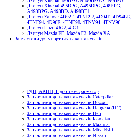
Двигун Xinchai 490BPG, A490BPG, C490BPG
Двигун Xinchai 495BPG, A495BPG, 498BPG,
A498BPG, A498BD, A498BT1
Двигун Yanmar 4D92E, 4TNE92, 4D94E, 4D94LE,
4TNE94, 4D98E, 4TNE98, 4TNV94, 4TNV98
Двигун Isuzu 4JG2, 4JG1
Двигун Mazda FE, Mazda F2, Mazda XA
Запчастини до імпортних навантажувачів
ГДП, АКПП, Гідротрансформатор
Запчастини до навантажувачів Caterpillar
Запчастини до навантажувачів Doosan
Запчастини до навантажувачів Hangcha (HC)
Запчастини до навантажувачів Heli
Запчастини до навантажувачів Komatsu
Запчастини до навантажувачів Maximal
Запчастини до навантажувачів Mitsubishi
Запчастини до навантажувачів Nissan