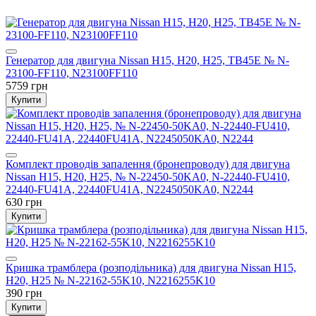
Генератор для двигуна Nissan H15, H20, H25, TB45E № N-
23100-FF110, N23100FF110
5759 грн
Купити
Комплект проводів запалення (бронепроводу) для двигуна
Nissan H15, H20, H25, № N-22450-50KA0, N-22440-FU410,
22440-FU41A, 22440FU41A, N2245050KA0, N2244
630 грн
Купити
Кришка трамблера (розподільника) для двигуна Nissan H15,
H20, H25 № N-22162-55K10, N2216255K10
390 грн
Купити