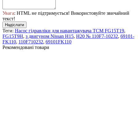
Увага
: HTML не підтримується! Використовуйте звичайний
текст!
Надіслати
Теги:
Насос гідравліки для навантажувача TCM FG15T19
,
FG15T9H
,
з двигуном Nissan H15
,
H20 № 110F7-10232
,
69101-
FK110
,
110F710232
,
69101FK110
Рекомендовані товари