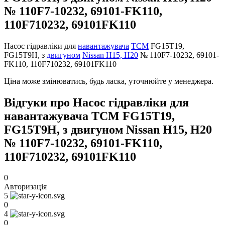
№ 110F7-10232, 69101-FK110,
110F710232, 69101FK110
Насос гідравліки для
навантажувача
TCM
FG15T19,
FG15T9H, з
двигуном
Nissan H15, H20
№ 110F7-10232, 69101-
FK110, 110F710232, 69101FK110
Ціна може змінюватись, будь ласка, уточнюйте у менеджера.
Відгуки про Насос гідравліки для
навантажувача TCM FG15T19,
FG15T9H, з двигуном Nissan H15, H20
№ 110F7-10232, 69101-FK110,
110F710232, 69101FK110
0
Авторизація
5
0
4
0