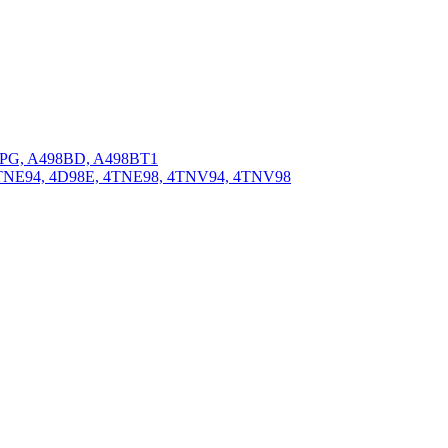
BPG, A498BD, A498BT1
4TNE94, 4D98E, 4TNE98, 4TNV94, 4TNV98