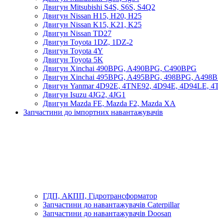
Двигун Mitsubishi S4S, S6S, S4Q2
Двигун Nissan H15, H20, H25
Двигун Nissan K15, K21, K25
Двигун Nissan TD27
Двигун Toyota 1DZ, 1DZ-2
Двигун Toyota 4Y
Двигун Toyota 5K
Двигун Xinchai 490BPG, A490BPG, C490BPG
Двигун Xinchai 495BPG, A495BPG, 498BPG, A498
Двигун Yanmar 4D92E, 4TNE92, 4D94E, 4D94LE, 
Двигун Isuzu 4JG2, 4JG1
Двигун Mazda FE, Mazda F2, Mazda XA
Запчастини до імпортних навантажувачів
ГДП, АКПП, Гідротрансформатор
Запчастини до навантажувачів Caterpillar
Запчастини до навантажувачів Doosan