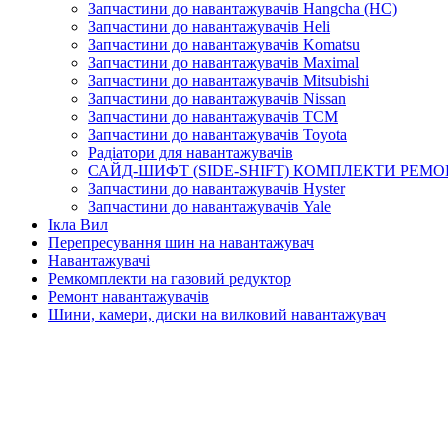
Запчастини до навантажувачів Hangcha (HC)
Запчастини до навантажувачів Heli
Запчастини до навантажувачів Komatsu
Запчастини до навантажувачів Maximal
Запчастини до навантажувачів Mitsubishi
Запчастини до навантажувачів Nissan
Запчастини до навантажувачів TCM
Запчастини до навантажувачів Toyota
Радіатори для навантажувачів
САЙД-ШИФТ (SIDE-SHIFT) КОМПЛЕКТИ РЕМО
Запчастини до навантажувачів Hyster
Запчастини до навантажувачів Yale
Ікла Вил
Перепресування шин на навантажувач
Навантажувачі
Ремкомплекти на газовий редуктор
Ремонт навантажувачів
Шини, камери, диски на вилковий навантажувач