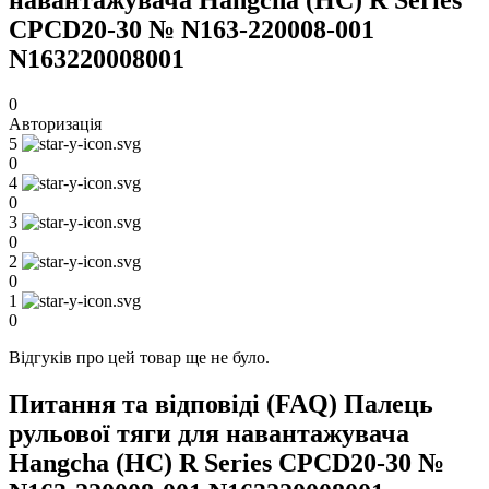
CPCD20-30 № N163-220008-001
N163220008001
0
Авторизація
5
0
4
0
3
0
2
0
1
0
Відгуків про цей товар ще не було.
Питання та відповіді (FAQ) Палець
рульової тяги для навантажувача
Hangcha (HC) R Series CPCD20-30 №