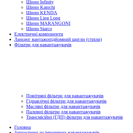
Шини Infinity
Шини Katochi
Шини KENDA
Шини Ling Long
Шини MARANGONI
Шини Starco
Електричні компоненти
Ланцюг вантажопідйомний щогли (стріли)
Фільтри для навантажувачів
Повітряні фільтри для навантажувачів
Гідравлічні фільтри для навантажувачів
Масляні фільтри для навантажувачів
Паливні фільтри для навантажувачів
Трансмісійні (ГДП) фільтри для навантажувачів
Головна
Запчастини до імпортних навантажувачів