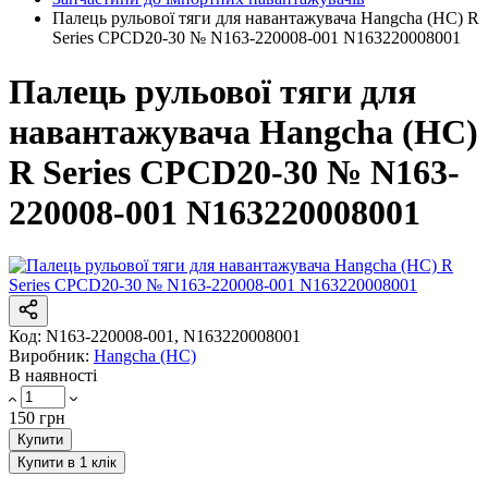
Палець рульової тяги для навантажувача Hangcha (HC) R
Series CPCD20-30 № N163-220008-001 N163220008001
Палець рульової тяги для
навантажувача Hangcha (HC)
R Series CPCD20-30 № N163-
220008-001 N163220008001
Код:
N163-220008-001, N163220008001
Виробник:
Hangcha (HC)
В наявності
150 грн
Купити
Купити в 1 клік