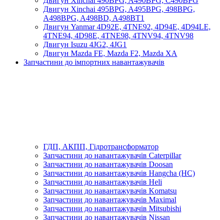
Двигун Xinchai 490BPG, A490BPG, C490BPG
Двигун Xinchai 495BPG, A495BPG, 498BPG,
A498BPG, A498BD, A498BT1
Двигун Yanmar 4D92E, 4TNE92, 4D94E, 4D94LE,
4TNE94, 4D98E, 4TNE98, 4TNV94, 4TNV98
Двигун Isuzu 4JG2, 4JG1
Двигун Mazda FE, Mazda F2, Mazda XA
Запчастини до імпортних навантажувачів
ГДП, АКПП, Гідротрансформатор
Запчастини до навантажувачів Caterpillar
Запчастини до навантажувачів Doosan
Запчастини до навантажувачів Hangcha (HC)
Запчастини до навантажувачів Heli
Запчастини до навантажувачів Komatsu
Запчастини до навантажувачів Maximal
Запчастини до навантажувачів Mitsubishi
Запчастини до навантажувачів Nissan