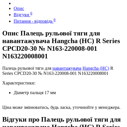
Опис
0
Відгуки
0
Питання - відповідь
Опис Палець рульової тяги для
навантажувача Hangcha (HC) R Series
CPCD20-30 № N163-220008-001
N163220008001
Палець рульової тяги для
навантажувача
Hangcha (HC)
R
Series CPCD20-30 № N163-220008-001 N163220008001
Характеристики:
Діаметр пальця 17 мм
Ціна може змінюватись, будь ласка, уточнюйте у менеджера.
Відгуки про Палець рульової тяги для
навантажувача Hangcha (HC) R Series