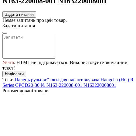
N163-220008-001 N163220008001
Задати питання
Немає запитань про цей товар.
Задати питання
Увага
: HTML не підтримується! Використовуйте звичайний
текст!
Надіслати
Теги:
Палець рульової тяги для навантажувача Hangcha (HC) R
Series CPCD20-30 № N163-220008-001 N163220008001
Рекомендовані товари