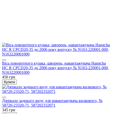
Вісь поворотного кулака, шворень, навантажувача Hangcha
HC R CPCD20-35 до 2006 року випуску № N163-220001-000,
N163220001000
450 грн
Купити
Дзеркало заднього виду для навантажувача вилкового, №
58720-23320-71, 587202332071
345 грн