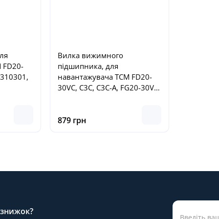
ля
Вилка вижимного
 FD20-
підшипника, для
5310301,
навантажувача TCM FD20-
30VC, C3C, C3C-A, FG20-30VC,
C3C, C3C-A, №10113-10122,
N150-120006-000,
N15101000
879 грн
а знижок?