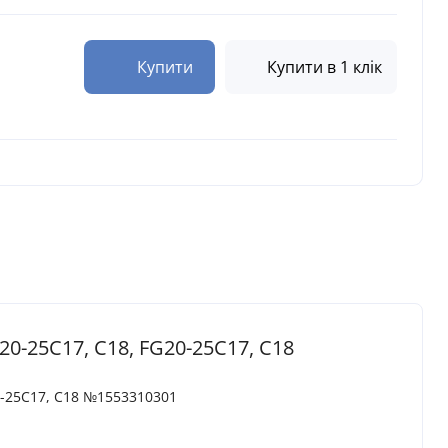
Купити
Купити в 1 клік
0-25C17, C18, FG20-25C17, C18
20-25C17, C18 №1553310301