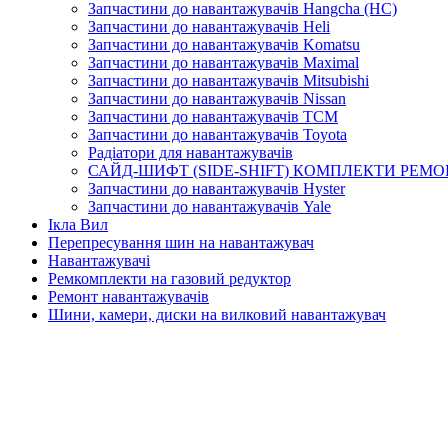
Запчастини до навантажувачів Hangcha (HC)
Запчастини до навантажувачів Heli
Запчастини до навантажувачів Komatsu
Запчастини до навантажувачів Maximal
Запчастини до навантажувачів Mitsubishi
Запчастини до навантажувачів Nissan
Запчастини до навантажувачів TCM
Запчастини до навантажувачів Toyota
Радіатори для навантажувачів
САЙД-ШИФТ (SIDE-SHIFT) КОМПЛЕКТИ РЕМО
Запчастини до навантажувачів Hyster
Запчастини до навантажувачів Yale
Ікла Вил
Перепресування шин на навантажувач
Навантажувачі
Ремкомплекти на газовий редуктор
Ремонт навантажувачів
Шини, камери, диски на вилковий навантажувач