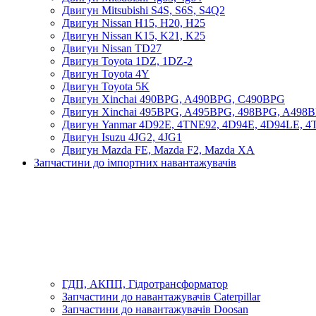
Двигун Mitsubishi S4S, S6S, S4Q2
Двигун Nissan H15, H20, H25
Двигун Nissan K15, K21, K25
Двигун Nissan TD27
Двигун Toyota 1DZ, 1DZ-2
Двигун Toyota 4Y
Двигун Toyota 5K
Двигун Xinchai 490BPG, A490BPG, C490BPG
Двигун Xinchai 495BPG, A495BPG, 498BPG, A498
Двигун Yanmar 4D92E, 4TNE92, 4D94E, 4D94LE, 
Двигун Isuzu 4JG2, 4JG1
Двигун Mazda FE, Mazda F2, Mazda XA
Запчастини до імпортних навантажувачів
ГДП, АКПП, Гідротрансформатор
Запчастини до навантажувачів Caterpillar
Запчастини до навантажувачів Doosan