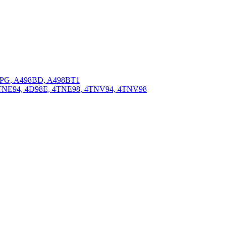
BPG, A498BD, A498BT1
4TNE94, 4D98E, 4TNE98, 4TNV94, 4TNV98