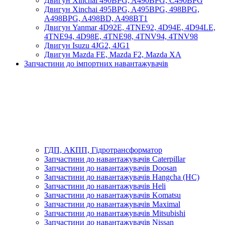
Двигун Xinchai 490BPG, A490BPG, C490BPG
Двигун Xinchai 495BPG, A495BPG, 498BPG,
A498BPG, A498BD, A498BT1
Двигун Yanmar 4D92E, 4TNE92, 4D94E, 4D94LE,
4TNE94, 4D98E, 4TNE98, 4TNV94, 4TNV98
Двигун Isuzu 4JG2, 4JG1
Двигун Mazda FE, Mazda F2, Mazda XA
Запчастини до імпортних навантажувачів
ГДП, АКПП, Гідротрансформатор
Запчастини до навантажувачів Caterpillar
Запчастини до навантажувачів Doosan
Запчастини до навантажувачів Hangcha (HC)
Запчастини до навантажувачів Heli
Запчастини до навантажувачів Komatsu
Запчастини до навантажувачів Maximal
Запчастини до навантажувачів Mitsubishi
Запчастини до навантажувачів Nissan