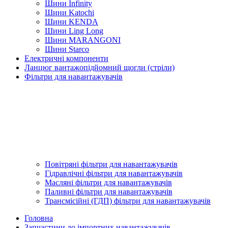
Шини Infinity
Шини Katochi
Шини KENDA
Шини Ling Long
Шини MARANGONI
Шини Starco
Електричні компоненти
Ланцюг вантажопідйомний щогли (стріли)
Фільтри для навантажувачів
Повітряні фільтри для навантажувачів
Гідравлічні фільтри для навантажувачів
Масляні фільтри для навантажувачів
Паливні фільтри для навантажувачів
Трансмісійні (ГДП) фільтри для навантажувачів
Головна
Запчастини до імпортних навантажувачів