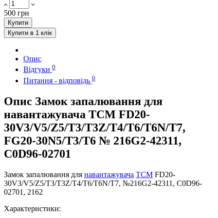
500 грн
Купити
Купити в 1 клік
Опис
0
Відгуки
0
Питання - відповідь
Опис Замок запалювання для
навантажувача TCM FD20-
30V3/V5/Z5/T3/T3Z/T4/T6/T6N/T7,
FG20-30N5/T3/T6 № 216G2-42311,
C0D96-02701
Замок запалювання для
навантажувача
TCM
FD20-
30V3/V5/Z5/T3/T3Z/T4/T6/T6N/T7, №216G2-42311, C0D96-
02701, 2162
Характеристики: