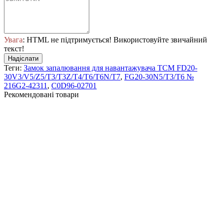
Увага
: HTML не підтримується! Використовуйте звичайний
текст!
Надіслати
Теги:
Замок запалювання для навантажувача TCM FD20-
30V3/V5/Z5/T3/T3Z/T4/T6/T6N/T7
,
FG20-30N5/T3/T6 №
216G2-42311
,
C0D96-02701
Рекомендовані товари